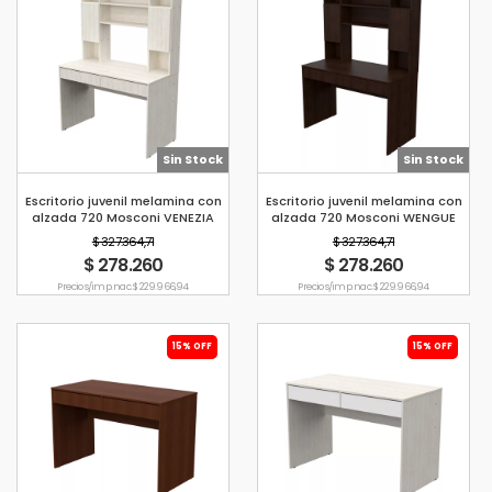
Sin Stock
Sin Stock
Escritorio juvenil melamina con
Escritorio juvenil melamina con
alzada 720 Mosconi VENEZIA
alzada 720 Mosconi WENGUE
$ 327.364,71
$ 327.364,71
$ 278.260
$ 278.260
Precio s/imp. nac. $ 229.966,94
Precio s/imp. nac. $ 229.966,94
15% OFF
15% OFF