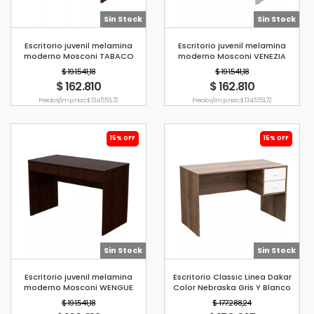
Sin Stock
Sin Stock
Escritorio juvenil melamina
Escritorio juvenil melamina
moderno Mosconi TABACO
moderno Mosconi VENEZIA
$ 191.541,18
$ 191.541,18
$ 162.810
$ 162.810
Precio s/imp. nac. $ 134.553,72
Precio s/imp. nac. $ 134.553,72
15% OFF
15% OFF
Sin Stock
Sin Stock
Escritorio juvenil melamina
Escritorio Classic Linea Dakar
moderno Mosconi WENGUE
Color Nebraska Gris Y Blanco
Mosconi
$ 191.541,18
$ 177.288,24