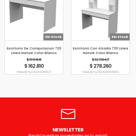
Sin Stock
Sin Stock
Escritorio De Computacion 720
Escritorio Con Alzada 720 Linea
Linea Nature Color Blanco
Nature Color Blanco
Mosconi
$ 191.541,18
$ 327.364,71
$ 162.810
$ 278.260
Precio s/imp. nac. $ 134.553,72
Precio s/imp. nac. $ 229.966,94
NEWSLETTER
¡Recibí nuestras novedades en tu email!.