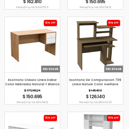
$ 162.810
$ 150.695
Precio s/imp. nac. $ 134.553,72
Precio s/imp. nac. $ 124.541,32
15% OFF
15% OFF
Sin Stock
Sin Stock
Escritorio Classic Linea Dakar
Escritorio De Computacion 709
Color Nebraska Natural Y Blanco
Linea Nature Color Avellana
Mosconi
Mosconi
$ 177.288,24
$ 148.400
$ 150.695
$ 126.140
Precio s/imp. nac. $ 124.541,32
Precio s/imp. nac. $ 104.247,93
15% OFF
15% OFF