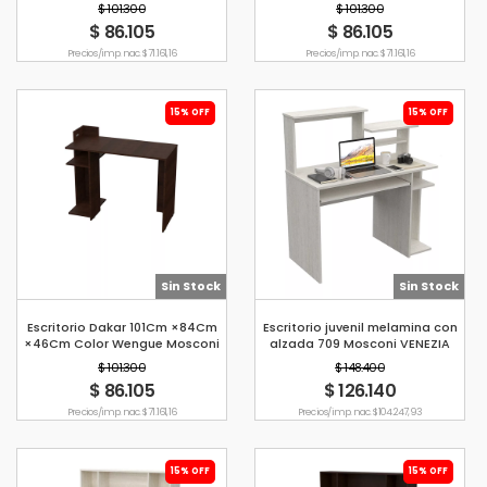
$ 101.300
$ 101.300
$ 86.105
$ 86.105
Precio s/imp. nac. $ 71.161,16
Precio s/imp. nac. $ 71.161,16
15% OFF
15% OFF
Sin Stock
Sin Stock
Escritorio Dakar 101Cm ×84Cm
Escritorio juvenil melamina con
×46Cm Color Wengue Mosconi
alzada 709 Mosconi VENEZIA
$ 101.300
$ 148.400
$ 86.105
$ 126.140
Precio s/imp. nac. $ 71.161,16
Precio s/imp. nac. $ 104.247,93
15% OFF
15% OFF