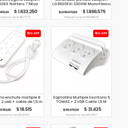
0EX Naftero 7.5Kva
LG3500EXI 3300W Monofásico
00W Monofásico
Inverter 220V
$ 1.633.250
$ 1.866.575
1.470,59
$ 2.195.970,59
cio s/imp. nac. $ 1.484.772,73
Precio s/imp. nac. $ 1.696.886,36
15% OFF
15% OFF
lla enchufe múltiple 8
Zaptatilla Multiple Escritorio 5
 2 usb + cable de 1,5 m
TOMAS + 2 USB Cable 1,5 M
Tbcin EV-P8U2
TBCin
$ 18.515
$ 31.425
21.782,35
$ 36.970,59
recio s/imp. nac. $ 15.301,65
Precio s/imp. nac. $ 25.971,07