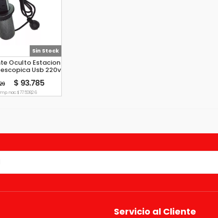
Sin Stock
te Oculto Estacion
lescopica Usb 220v
Negro
$ 93.785
,29
imp. nac. $ 77.508,26
Servicio al Cliente