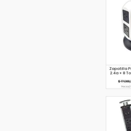
Zapatilla 
2.4a + 8 T
$ 77.088,
Precio s/