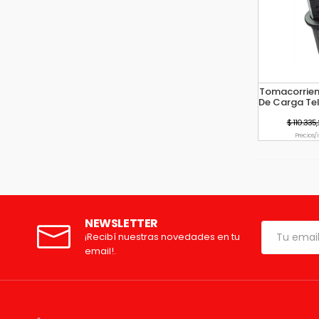
Tomacorrien
De Carga Te
$ 110.335
Precio s/
NEWSLETTER
¡Recibí nuestras novedades en tu
email!.