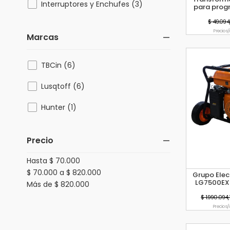
Interruptores y Enchufes (3)
para prog
$ 49.094,
Precio s
Marcas
TBCin (6)
Lusqtoff (6)
Hunter (1)
Precio
Hasta $ 70.000
$ 70.000 a $ 820.000
Grupo Elec
LG7500EXT
Más de $ 820.000
Trifásico
$ 1.990.094,
Precio s/