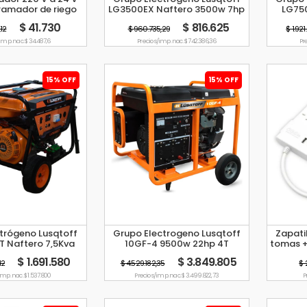
ramador de riego
LG3500EX Naftero 3500w 7hp
LG750
Hunter
65
$ 41.730
$ 816.625
12
$ 960.735,29
$ 1.92
/imp. nac. $ 34.487,6
Precio s/imp. nac. $ 742.386,36
Pre
15% OFF
15% OFF
trógeno Lusqtoff
Grupo Electrogeno Lusqtoff
Zapati
 Naftero 7,5Kva
10GF-4 9500w 22hp 4T
tomas +
 380v 6500w 15hp
Trifásico
$ 1.691.580
$ 3.849.805
12
$ 4.529.182,35
$ 
imp. nac. $ 1.537.800
Precio s/imp. nac. $ 3.499.822,73
P