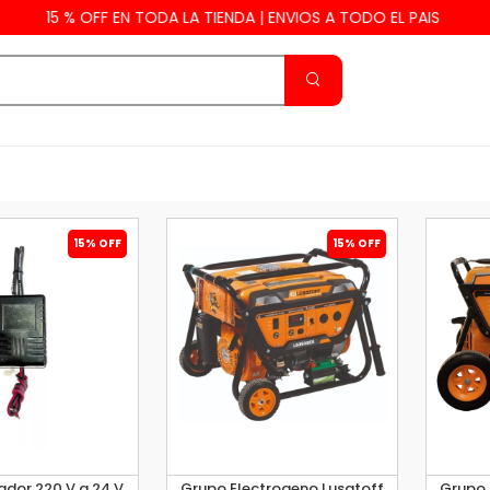
 % OFF EN TODA LA TIENDA | ENVIOS A TODO EL PAIS
15% OFF
15% OFF
dor 220 V a 24 V
Grupo Electrogeno Lusqtoff
Grupo 