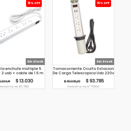
15% OFF
15% OFF
Sin Stock
Sin Stock
lla enchufe múltiple 5
Tomacorriente Oculto Estacion
 2 usb + cable de 1.5 m
De Carga Telescopica Usb 220v
Tbcin EV-P5U2
Blanco
$ 13.030
$ 93.785
5.329,41
$ 110.335,29
recio s/imp. nac. $ 10.768,6
Precio s/imp. nac. $ 77.508,26