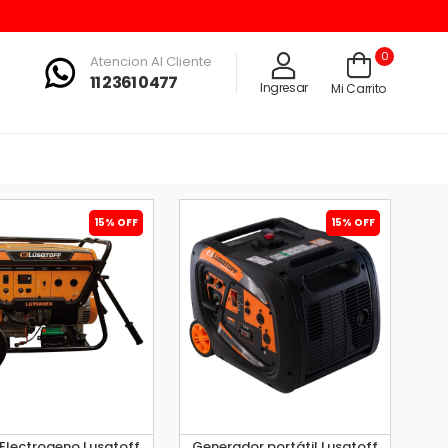
0
Atencion Al Cliente
11 2361 0477
Ingresar
Mi Carrito
15% OFF
15% OFF
Electrogeno Lusqtoff
Generador portátil Lusqtoff