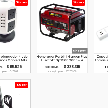
15% OFF
15% OFF
Sin Stock
Prolongador 4 Usb
Generador Portátil Garden Plus
Zapati
omas Cable 2 Mts
Lusqtoff Gp2500 2000w A
tomas +
Tbcin
Nafta 15l 2.2kva
$ 65.525
$ 338.315
24
$ 398.017,65
$ 1
imp. nac. $ 54.152,89
Precio s/imp. nac. $ 307.559,09
P
15% OFF