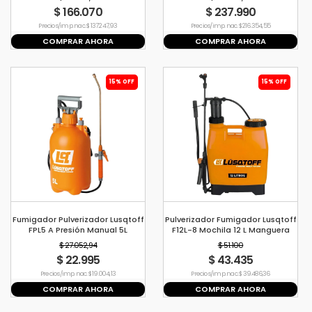
$ 166.070
$ 237.990
Precio s/imp. nac. $ 137.247,93
Precio s/imp. nac. $ 216.354,55
COMPRAR AHORA
COMPRAR AHORA
15% OFF
15% OFF
Fumigador Pulverizador Lusqtoff
Pulverizador Fumigador Lusqtoff
FPL5 A Presión Manual 5L
F12L-8 Mochila 12 L Manguera
Lanza
$ 27.052,94
$ 51.100
$ 22.995
$ 43.435
Precio s/imp. nac. $ 19.004,13
Precio s/imp. nac. $ 39.486,36
COMPRAR AHORA
COMPRAR AHORA