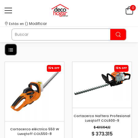
0
Modificar
Estás en
(
)
15% OFF
15% OFF
Cortacerco Naftero Profesional
Lusqtoff COL600-9
$ 439.194,12
Cortacerco eléctrico 550 W
$ 373.315
Lusqtoff COL550-8