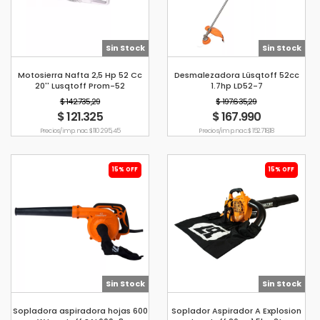
Sin Stock
Sin Stock
Motosierra Nafta 2,5 Hp 52 Cc
Desmalezadora Lüsqtoff 52cc
20'' Lusqtoff Prom-52
1.7hp LD52-7
$ 142.735,29
$ 197.635,29
$ 121.325
$ 167.990
Precio s/imp. nac. $ 110.295,45
Precio s/imp. nac. $ 152.718,18
15% OFF
15% OFF
Sin Stock
Sin Stock
Sopladora aspiradora hojas 600
Soplador Aspirador A Explosion