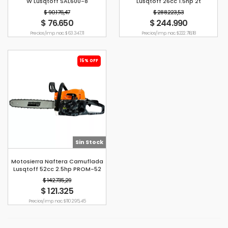
W Lusqtoff SAL600-8
Lusqtoff 26cc 1.5hp 2t
$ 90.176,47
$ 288.223,53
$ 76.650
$ 244.990
Precio s/imp. nac. $ 63.347,11
Precio s/imp. nac. $ 222.718,18
15% OFF
Sin Stock
Motosierra Naftera Camuflada
Lusqtoff 52cc 2.5hp PROM-52
GC
$ 142.735,29
$ 121.325
Precio s/imp. nac. $ 110.295,45