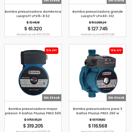
Sin Stock
Sin Stock
Bomba presurizadora doméstica
Bomba presurizadora grande
Lusqtoff LPS15-8.5Z
Lusqtoff LPA40-13Z
$ 72.141,18
$ 150.288,24
$ 61.320
$ 127.745
Precio s/imp. nac. $ 50.677,69
Precio s/imp. nac. $ 105.574,38
15% OFF
15% OFF
Sin Stock
Sin Stock
Bomba presurizadora mayor
Bomba presurizadora para 3
presion 4 baños Pluvius PRES 500
baños Pluvius PRES 260 w
W
$ 375.535,29
$ 137.138,82
$ 319.205
$ 116.568
Precio s/imp. nac. $ 263.805,79
Precio s/imp. nac. $ 96.337,19