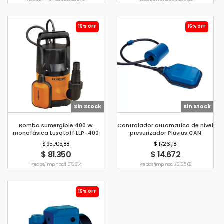
15% OFF
15% OFF
Sin Stock
Sin Stock
Bomba sumergible 400 W
Controlador automatico de nivel
monofásica Lusqtoff LLP-400
presurizador Pluvius CAN
$ 95.705,88
$ 17.261,18
$ 81.350
$ 14.672
Precio s/imp. nac. $ 67.231,4
Precio s/imp. nac. $ 12.125,62
15% OFF