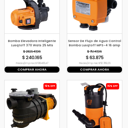
Bomba Elevadora Inteligente
Sensor De Flujo de Agua Control
Lusqtoff 370 Wats 25 Mts
Bomba Lusqtoff MPS-4 16 amp
LQSMARTER25
10 Bar
$ 282.547,06
$ 75.147,06
$ 240.165
$ 63.875
Precio s/imp. nac. $ 198.483,47
Precio s/imp. nac. $ 52.789,26
COMPRAR AHORA
COMPRAR AHORA
15% OFF
15% OFF