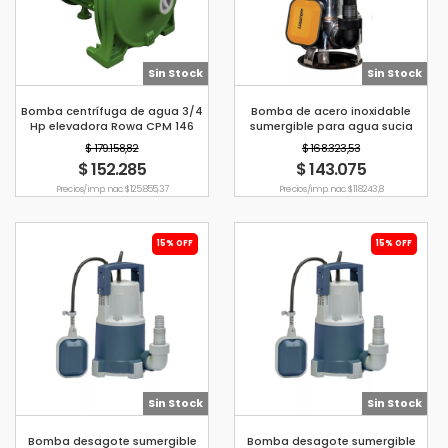
Sin Stock
Sin Stock
Bomba centrífuga de agua 3/4
Bomba de acero inoxidable
Hp elevadora Rowa CPM 146
sumergible para agua sucia
Lusqtoff 750 W
$ 179.158,82
$ 168.323,53
$ 152.285
$ 143.075
Precio s/imp. nac. $ 125.855,37
Precio s/imp. nac. $ 118.243,8
15% OFF
15% OFF
Sin Stock
Sin Stock
Bomba desagote sumergible
Bomba desagote sumergible