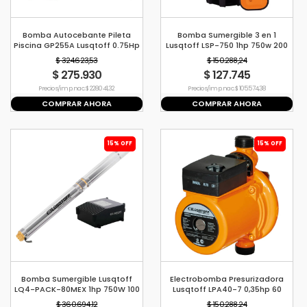
Bomba Autocebante Pileta
Bomba Sumergible 3 en 1
Piscina GP255A Lusqtoff 0.75Hp
Lusqtoff LSP-750 1hp 750w 200
L/min
$ 324.623,53
$ 150.288,24
$ 275.930
$ 127.745
Precio s/imp. nac. $ 228.041,32
Precio s/imp. nac. $ 105.574,38
COMPRAR AHORA
COMPRAR AHORA
15% OFF
15% OFF
Bomba Sumergible Lusqtoff
Electrobomba Presurizadora
LQ4-PACK-80MEX 1hp 750W 100
Lusqtoff LPA40-7 0,35hp 60
l/min
L/min 260w
$ 360.694,12
$ 150.288,24