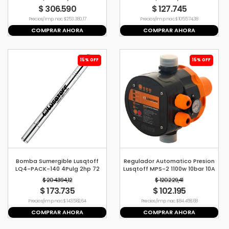
$ 306.590
$ 127.745
Precio s/imp. nac. $ 253.380,17
Precio s/imp. nac. $ 105.574,38
COMPRAR AHORA
COMPRAR AHORA
15% OFF
15% OFF
Bomba Sumergible Lusqtoff
Regulador Automatico Presion
LQ4-PACK-140 4Pulg 2hp 72
Lusqtoff MPS-2 1100w 10bar 10A
l/min
$ 204.394,12
$ 120.229,41
$ 173.735
$ 102.195
Precio s/imp. nac. $ 143.582,64
Precio s/imp. nac. $ 84.458,68
COMPRAR AHORA
COMPRAR AHORA