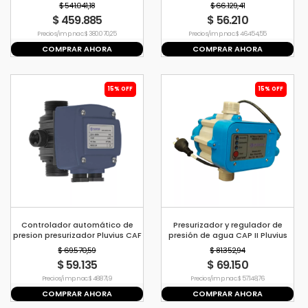
$ 541.041,18
$ 66.129,41
$ 459.885
$ 56.210
Precio s/imp. nac. $ 380.070,25
Precio s/imp. nac. $ 46.454,55
COMPRAR AHORA
COMPRAR AHORA
15% OFF
15% OFF
Controlador automático de
Presurizador y regulador de
presion presurizador Pluvius CAF
presión de agua CAP II Pluvius
$ 69.570,59
$ 81.352,94
$ 59.135
$ 69.150
Precio s/imp. nac. $ 48.871,9
Precio s/imp. nac. $ 57.148,76
COMPRAR AHORA
COMPRAR AHORA