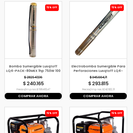
15% OFF
15% OFF
Bomba Sumergible Lusqtoff
Electrobomba Sumergible Para
LQ4-PACK-80MEX 1hp 750W 100
Perforaciones Lusqtoff LQ4-
l/min
PACK-100 1100W CSI 107 l/m
$ 282.547,06
$ 345.664,71
$ 240.165
$ 293.815
Precio s/imp. nac. $ 198.483,47
Precio s/imp. nac. $ 242.822,31
COMPRAR AHORA
COMPRAR AHORA
15% OFF
15% OFF