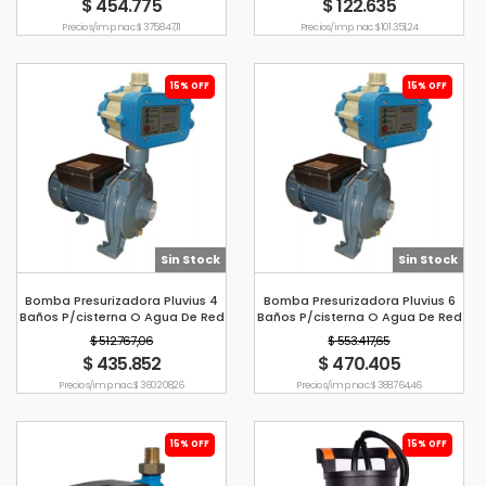
$ 454.775
$ 122.635
Precio s/imp. nac. $ 375.847,11
Precio s/imp. nac. $ 101.351,24
15% OFF
15% OFF
Sin Stock
Sin Stock
Bomba Presurizadora Pluvius 4
Bomba Presurizadora Pluvius 6
Baños P/cisterna O Agua De Red
Baños P/cisterna O Agua De Red
$ 512.767,06
$ 553.417,65
$ 435.852
$ 470.405
Precio s/imp. nac. $ 360.208,26
Precio s/imp. nac. $ 388.764,46
15% OFF
15% OFF