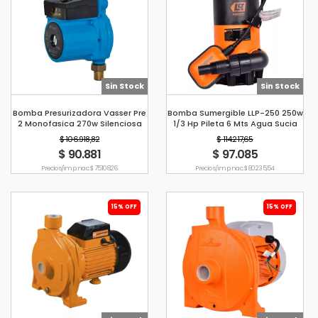
Sin Stock
Sin Stock
Bomba Presurizadora Vasser Pre
Bomba Sumergible LLP-250 250w
2 Monofasica 270w Silenciosa
1/3 Hp Pileta 6 Mts Agua Sucia
Limpia
$ 106.918,82
$ 114.217,65
$ 90.881
$ 97.085
Precio s/imp. nac. $ 75.108,26
Precio s/imp. nac. $ 80.235,54
15% OFF
15% OFF