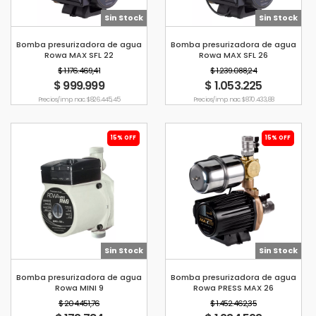
Sin Stock
Sin Stock
Bomba presurizadora de agua
Bomba presurizadora de agua
Rowa MAX SFL 22
Rowa MAX SFL 26
$ 1.176.469,41
$ 1.239.088,24
$ 999.999
$ 1.053.225
Precio s/imp. nac. $ 826.445,45
Precio s/imp. nac. $ 870.433,88
15% OFF
15% OFF
Sin Stock
Sin Stock
Bomba presurizadora de agua
Bomba presurizadora de agua
Rowa MINI 9
Rowa PRESS MAX 26
$ 204.451,76
$ 1.452.462,35