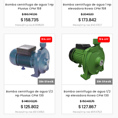
Bomba centrífuga de agua 1 Hp
Bomba centrífuga de agua 1 Hp
Pluvius CPM 158
elevadora Rowa CPM 158
$ 186.747,06
$ 204.520
$ 158.735
$ 173.842
Precio s/imp. nac. $ 131.185,95
Precio s/imp. nac. $ 143.671,07
15% OFF
15% OFF
Sin Stock
Sin Stock
Bomba centrífuga de agua 1/2
Bomba centrífuga de agua 1/2
Hp Pluvius CPM 130
Hp elevadora Rowa CPM 130
$ 148.002,35
$ 150.431,76
$ 125.802
$ 127.867
Precio s/imp. nac. $ 103.968,6
Precio s/imp. nac. $ 105.675,21