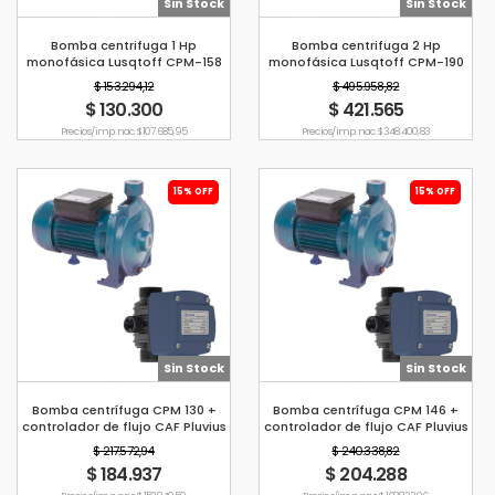
Sin Stock
Sin Stock
Bomba centrifuga 1 Hp
Bomba centrifuga 2 Hp
monofásica Lusqtoff CPM-158
monofásica Lusqtoff CPM-190
$ 153.294,12
$ 495.958,82
$ 130.300
$ 421.565
Precio s/imp. nac. $ 107.685,95
Precio s/imp. nac. $ 348.400,83
15% OFF
15% OFF
Sin Stock
Sin Stock
Bomba centrífuga CPM 130 +
Bomba centrífuga CPM 146 +
controlador de flujo CAF Pluvius
controlador de flujo CAF Pluvius
$ 217.572,94
$ 240.338,82
$ 184.937
$ 204.288