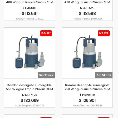
400 W agua limpia Pluvius SUM
400 W agua sucia Pluvius SUM
L400
S400
$ 133.601,18
$ 139.515,29
$ 113.561
$ 118.588
Precio s/imp. nac. $ 93.852,07
Precio s/imp. nac. $ 98.006,61
15% OFF
15% OFF
Sin Stock
Sin Stock
Bomba desagote sumergible
Bomba desagote sumergible
550 W agua limpia Pluvius SUM
750 W agua sucia Pluvius SUM
L550
S750
$ 155.375,29
$ 149.295,29
$ 132.069
$ 126.901
Precio s/imp. nac. $ 109.147,93
Precio s/imp. nac. $ 104.876,86