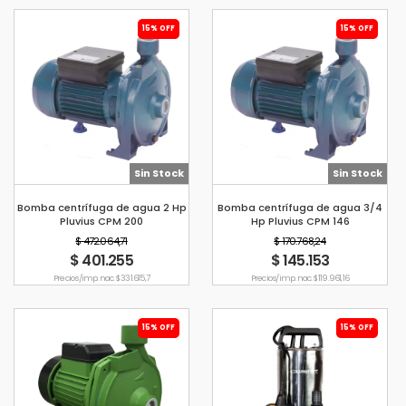
15% OFF
15% OFF
Sin Stock
Sin Stock
Bomba centrífuga de agua 2 Hp
Bomba centrífuga de agua 3/4
Pluvius CPM 200
Hp Pluvius CPM 146
$ 472.064,71
$ 170.768,24
$ 401.255
$ 145.153
Precio s/imp. nac. $ 331.615,7
Precio s/imp. nac. $ 119.961,16
15% OFF
15% OFF