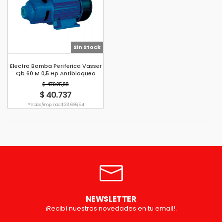
Sin Stock
Electro Bomba Periferica Vasser
Qb 60 M 0,5 Hp Antibloqueo
$ 47.925,88
$ 40.737
Precio s/imp. nac. $ 33.666,94
NEWSLETTER
¡Recibí nuestras novedades en tu email!.