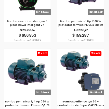
Sin Stock
Sin Stock
Bomba elevadora de agua 5
Bomba periferica 1 Hp 1000 W
pisos Rowa Inteligent 24
protector termico Pluvius QB 80
$ 772.768,24
$ 187.396,47
$ 656.853
$ 159.287
Precio s/imp. nac. $ 542.853,72
Precio s/imp. nac. $ 131.642,15
15% OFF
15% OFF
Sin Stock
Sin Stock
Bomba periferica 3/4 Hp 750 W
Bomba periferica QB 60 +
protector termico Pluvius QB 70
controlador de flujos CAF Pluvius