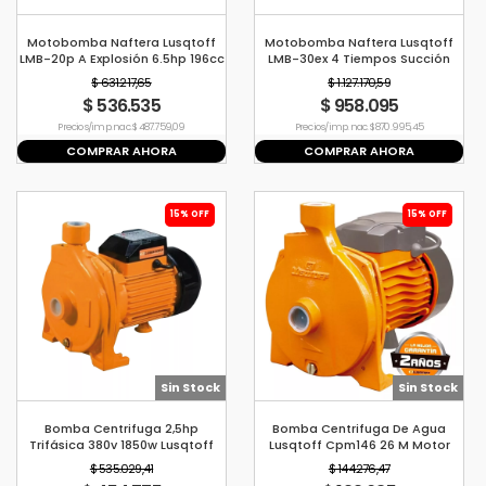
Motobomba Naftera Lusqtoff
Motobomba Naftera Lusqtoff
LMB-20p A Explosión 6.5hp 196cc
LMB-30ex 4 Tiempos Succión
4 Tiempos
6.5hp
$ 631.217,65
$ 1.127.170,59
$ 536.535
$ 958.095
Precio s/imp. nac. $ 487.759,09
Precio s/imp. nac. $ 870.995,45
COMPRAR AHORA
COMPRAR AHORA
15% OFF
15% OFF
Sin Stock
Sin Stock
Bomba Centrifuga 2,5hp
Bomba Centrifuga De Agua
Trifásica 380v 1850w Lusqtoff
Lusqtoff Cpm146 26 M Motor
0,75 Hp
$ 535.029,41
$ 144.276,47