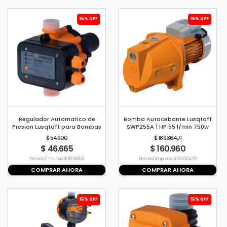
15% OFF
15% OFF
Regulador Automatico de
Bomba Autocebante Lusqtoff
Presion Lusqtoff para Bombas
SWP255A 1 HP 55 l/min 750w
MPS-1
$ 54.900
$ 189.364,71
$ 46.665
$ 160.960
Precio s/imp. nac. $ 38.566,12
Precio s/imp. nac. $ 133.024,79
COMPRAR AHORA
COMPRAR AHORA
15% OFF
15% OFF