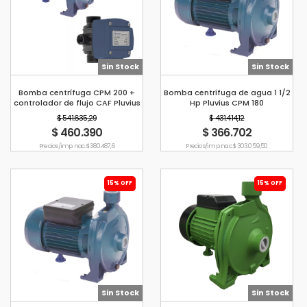
Sin Stock
Sin Stock
Bomba centrífuga CPM 200 +
Bomba centrífuga de agua 1 1/2
controlador de flujo CAF Pluvius
Hp Pluvius CPM 180
$ 541.635,29
$ 431.414,12
$ 460.390
$ 366.702
Precio s/imp. nac. $ 380.487,6
Precio s/imp. nac. $ 303.059,50
15% OFF
15% OFF
Sin Stock
Sin Stock