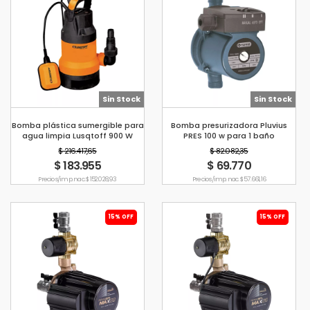
Sin Stock
Sin Stock
Bomba plástica sumergible para
Bomba presurizadora Pluvius
agua limpia Lusqtoff 900 W
PRES 100 w para 1 baño
$ 216.417,65
$ 82.082,35
$ 183.955
$ 69.770
Precio s/imp. nac. $ 152.028,93
Precio s/imp. nac. $ 57.661,16
15% OFF
15% OFF