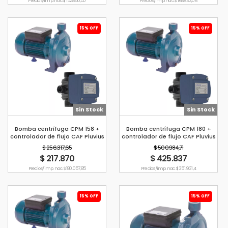
Precio s/imp. nac. $ 152.840,50
Precio s/imp. nac. $ 168.833,06
15% OFF
15% OFF
Sin Stock
Sin Stock
Bomba centrífuga CPM 158 +
Bomba centrífuga CPM 180 +
controlador de flujo CAF Pluvius
controlador de flujo CAF Pluvius
$ 256.317,65
$ 500.984,71
$ 217.870
$ 425.837
Precio s/imp. nac. $ 180.057,85
Precio s/imp. nac. $ 351.931,4
15% OFF
15% OFF