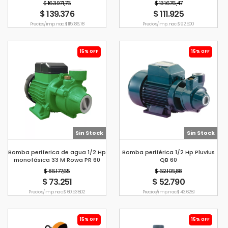
$ 163.971,76
$ 131.676,47
$ 139.376
$ 111.925
Precio s/imp. nac. $ 115.186,78
Precio s/imp. nac. $ 92.500
15% OFF
15% OFF
Sin Stock
Sin Stock
Bomba periferica de agua 1/2 Hp
Bomba periférica 1/2 Hp Pluvius
monofásica 33 M Rowa PR 60
QB 60
$ 86.177,65
$ 62.105,88
$ 73.251
$ 52.790
Precio s/imp. nac. $ 60.538,02
Precio s/imp. nac. $ 43.628,1
15% OFF
15% OFF