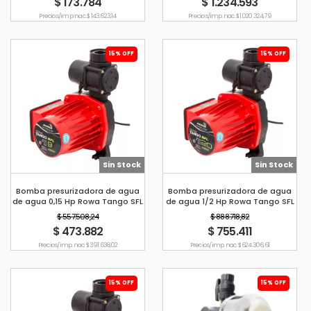
$ 173.784
$ 1.234.593
Precio s/imp. nac. $ 143.623,14
Precio s/imp. nac. $ 1.020.324,79
15% OFF
15% OFF
Sin Stock
Sin Stock
Bomba presurizadora de agua
Bomba presurizadora de agua
de agua 0,15 Hp Rowa Tango SFL
de agua 1/2 Hp Rowa Tango SFL
9
20
$ 557.508,24
$ 888.718,82
$ 473.882
$ 755.411
Precio s/imp. nac. $ 391.638,02
Precio s/imp. nac. $ 624.306,61
15% OFF
15% OFF