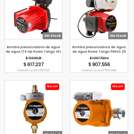
Sin Stock
Sin Stock
Bomba presurizadora de agua
Bomba presurizadora de agua
de agua 1/4 Hp Rowa Tango SFL
de agua Rowa Tango PRESS 20
14
$ 726.161,18
$ 1.067.712,94
$ 617.237
$ 907.556
Precio s/imp. nac. $ 510.113,22
Precio s/imp. nac. $ 750.046,28
15% OFF
15% OFF