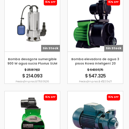
15% OFF
15% OFF
Sin Stock
Sin Stock
Bomba desagote sumergible
Bomba elevadora de agua 3
900 W agua sucia Pluvius SUM
pisos Rowa Inteligent 20
S900
$ 251.874,12
$ 643.911,76
$ 214.093
$ 547.325
Precio s/imp. nac. $ 176.936,36
Precio s/imp. nac. $ 452.334,71
15% OFF
15% OFF