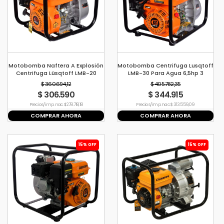
Motobomba Naftera A Explosión
Motobomba Centrifuga Lusqtoff
Centrifuga Lüsqtoff LMB-20
LMB-30 Para Agua 6,5hp 3
5.5hp
Pulgadas Riego
$ 360.694,12
$ 405.782,35
$ 306.590
$ 344.915
Precio s/imp. nac. $ 278.718,18
Precio s/imp. nac. $ 313.559,09
COMPRAR AHORA
COMPRAR AHORA
15% OFF
15% OFF