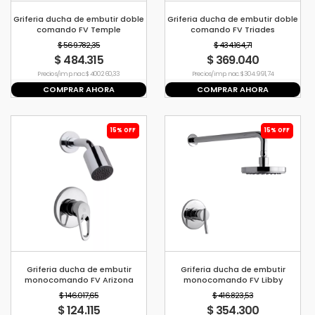
Griferia ducha de embutir doble
Griferia ducha de embutir doble
comando FV Temple
comando FV Triades
$ 569.782,35
$ 434.164,71
$ 484.315
$ 369.040
Precio s/imp. nac. $ 400.260,33
Precio s/imp. nac. $ 304.991,74
COMPRAR AHORA
COMPRAR AHORA
15% OFF
15% OFF
Griferia ducha de embutir
Griferia ducha de embutir
monocomando FV Arizona
monocomando FV Libby
$ 146.017,65
$ 416.823,53
$ 124.115
$ 354.300