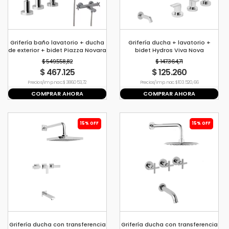
Grifería baño lavatorio + ducha
Grifería ducha + lavatorio +
de exterior + bidet Piazza Novara
bidet Hydros Viva Nova
$ 549.558,82
$ 147.364,71
$ 467.125
$ 125.260
Precio s/imp. nac. $ 386.053,72
Precio s/imp. nac. $ 103.520,66
COMPRAR AHORA
COMPRAR AHORA
15% OFF
15% OFF
Grifería ducha con transferencia
Grifería ducha con transferencia