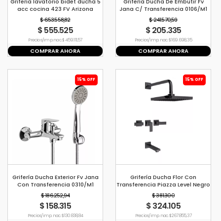
Griferia lavatorio bidet ducha 5
Grifería Ducha De Embutir Fv
acc cocina 423 FV Arizona
Jana C/ Transferencia 0106/M1
$ 653.558,82
$ 241.570,59
$ 555.525
$ 205.335
Precio s/imp. nac. $ 459.111,57
Precio s/imp. nac. $ 169.698,35
COMPRAR AHORA
COMPRAR AHORA
15% OFF
15% OFF
Grifería Ducha Exterior Fv Jana
Grifería Ducha Flor Con
Con Transferencia 0310/M1
Transferencia Piazza Level Negro
$ 186.252,94
$ 381.300
$ 158.315
$ 324.105
Precio s/imp. nac. $ 130.838,84
Precio s/imp. nac. $ 267.855,37