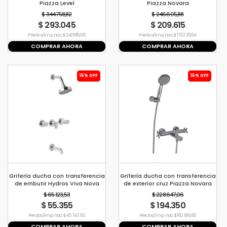
Piazza Level
Piazza Novara
$ 344.758,82
$ 246.605,88
$ 293.045
$ 209.615
Precio s/imp. nac. $ 242.185,95
Precio s/imp. nac. $ 173.235,54
COMPRAR AHORA
COMPRAR AHORA
15% OFF
15% OFF
Grifería ducha con transferencia
Grifería ducha con transferencia
de embutir Hydros Viva Nova
de exterior cruz Piazza Novara
$ 65.123,53
$ 228.647,06
$ 55.355
$ 194.350
Precio s/imp. nac. $ 45.747,93
Precio s/imp. nac. $ 160.619,83
COMPRAR AHORA
COMPRAR AHORA