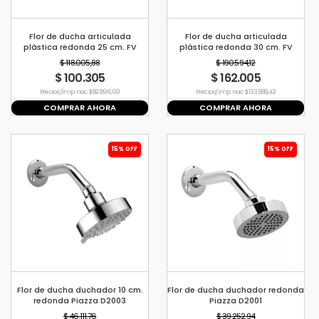
Flor de ducha articulada
Flor de ducha articulada
plástica redonda 25 cm. FV
plástica redonda 30 cm. FV
$ 118.005,88
$ 190.594,12
$ 100.305
$ 162.005
Precio s/imp. nac. $ 82.896,69
Precio s/imp. nac. $ 133.888,43
COMPRAR AHORA
COMPRAR AHORA
15% OFF
15% OFF
Flor de ducha duchador 10 cm.
Flor de ducha duchador redonda
redonda Piazza D2003
Piazza D2001
$ 46.111,76
$ 39.252,94