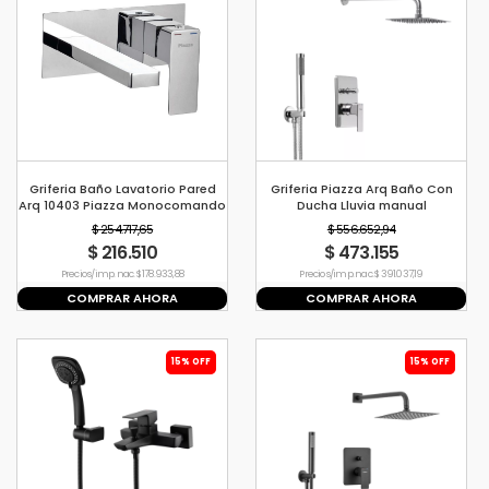
Griferia Baño Lavatorio Pared
Griferia Piazza Arq Baño Con
Arq 10403 Piazza Monocomando
Ducha Lluvia manual
Monocomando 10409
$ 254.717,65
$ 556.652,94
$ 216.510
$ 473.155
Precio s/imp. nac. $ 178.933,88
Precio s/imp. nac. $ 391.037,19
COMPRAR AHORA
COMPRAR AHORA
15% OFF
15% OFF