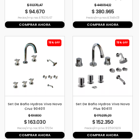
NEGRO 0310/L2-NG
$ 111.376,47
$ 448.194,12
$ 94.670
$ 380.965
Precio s/imp. nac. $ 78.239,67
Precio s/imp. nac. $ 314.847,11
COMPRAR AHORA
COMPRAR AHORA
15% OFF
15% OFF
Set De Baño Hydros Viva Nova
Set De Baño Hydros Viva Nova
Cruz 904011
Plus 904111
$ 191.800
$ 179.235,29
$ 163.030
$ 152.350
Precio s/imp. nac. $ 134.735,54
Precio s/imp. nac. $ 125.909,09
COMPRAR AHORA
COMPRAR AHORA