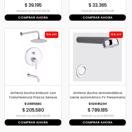
$ 39.195
$ 33.365
Precio s/imp. nac. $ 32.392,56
Precio s/imp. nac. $ 27.574,38
COMPRAR AHORA
COMPRAR AHORA
15% OFF
15% OFF
Griferia Ducha Embutir con
Griferia ducha antivandálica
Transferencia Piazza Sensus
cierre automático FV Pressmatic
10806 Cromo
$ 241.858,82
$ 928.452,94
$ 205.580
$ 789.185
Precio s/imp. nac. $ 169.900,83
Precio s/imp. nac. $ 652.219,01
COMPRAR AHORA
COMPRAR AHORA