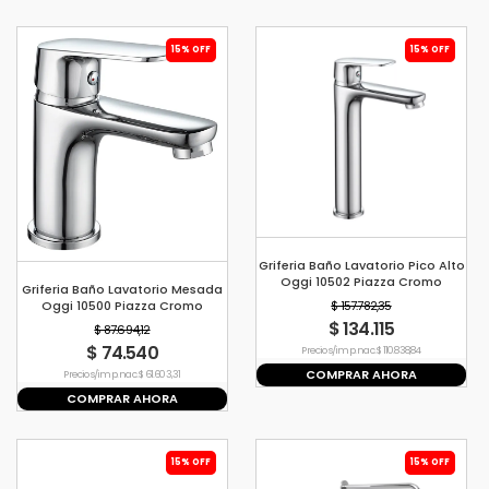
15% OFF
15% OFF
Griferia Baño Lavatorio Pico Alto
Oggi 10502 Piazza Cromo
Griferia Baño Lavatorio Mesada
Cromado
Oggi 10500 Piazza Cromo
$ 157.782,35
Brillante
$ 134.115
$ 87.694,12
$ 74.540
Precio s/imp. nac. $ 110.838,84
COMPRAR AHORA
Precio s/imp. nac. $ 61.603,31
COMPRAR AHORA
15% OFF
15% OFF