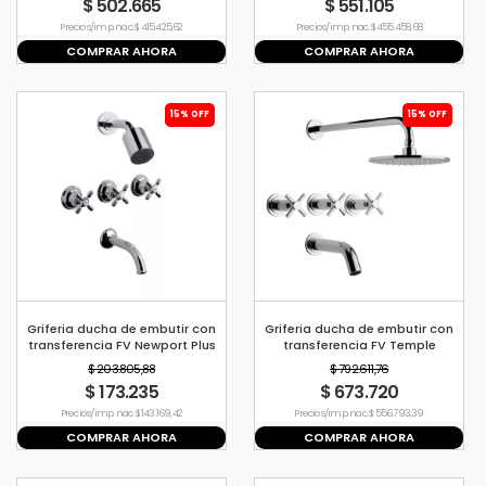
$ 502.665
$ 551.105
Precio s/imp. nac. $ 415.425,62
Precio s/imp. nac. $ 455.458,68
COMPRAR AHORA
COMPRAR AHORA
15% OFF
15% OFF
Griferia ducha de embutir con
Griferia ducha de embutir con
transferencia FV Newport Plus
transferencia FV Temple
$ 203.805,88
$ 792.611,76
$ 173.235
$ 673.720
Precio s/imp. nac. $ 143.169,42
Precio s/imp. nac. $ 556.793,39
COMPRAR AHORA
COMPRAR AHORA