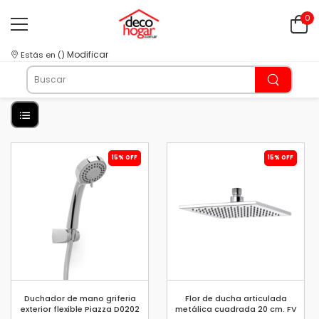
0
Modificar
Estás en
(
)
15% OFF
15% OFF
Duchador de mano griferia
Flor de ducha articulada
exterior flexible Piazza D0202
metálica cuadrada 20 cm. FV