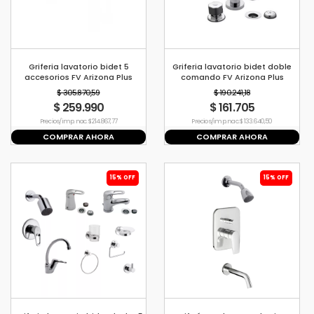
Griferia lavatorio bidet 5
Griferia lavatorio bidet doble
accesorios FV Arizona Plus
comando FV Arizona Plus
$ 305.870,59
$ 190.241,18
$ 259.990
$ 161.705
Precio s/imp. nac. $ 214.867,77
Precio s/imp. nac. $ 133.640,50
COMPRAR AHORA
COMPRAR AHORA
15% OFF
15% OFF