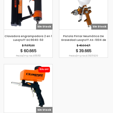
Sin Stock
Sin Stock
Clavadora engrampadora 2 en 1
Pistola Pintar Neumática De
Lusqtoff GC9040-50
Gravedad Lusqtoff AS-1004 de
119 l/m
$ 71.370,59
$ 46.664,71
$ 60.665
$ 39.665
Precio s/imp. nac. $ 55.150
Precio s/imp. nac. $ 36.059,09
15% OFF
Sin Stock