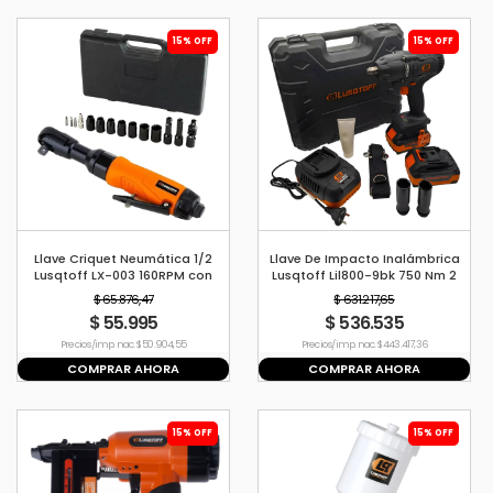
15% OFF
15% OFF
Llave Criquet Neumática 1/2
Llave De Impacto Inalámbrica
Lusqtoff LX-003 160RPM con
Lusqtoff Lil800-9bk 750 Nm 2
Maletín
Baterias Maletín
$ 65.876,47
$ 631.217,65
$ 55.995
$ 536.535
Precio s/imp. nac. $ 50.904,55
Precio s/imp. nac. $ 443.417,36
COMPRAR AHORA
COMPRAR AHORA
15% OFF
15% OFF