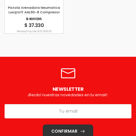
Pistola Arenadora Neumatica
Lusqtoff ANL90-8 Compresor
700cc 90psi
$ 43.917,65
$ 37.330
Precio s/imp. nac. $ 33.936,36
NEWSLETTER
¡Recibí nuestras novedades en tu email!.
CONFIRMAR