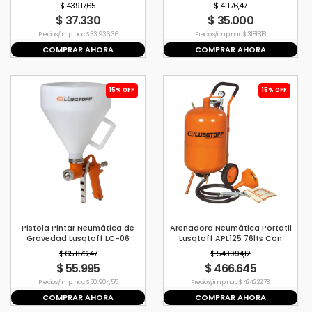
l/m
Presión
$ 43.917,65
$ 41.176,47
$ 37.330
$ 35.000
Precio s/imp. nac. $ 33.936,36
Precio s/imp. nac. $ 31.818,18
COMPRAR AHORA
COMPRAR AHORA
15% OFF
15% OFF
Pistola Pintar Neumática de
Arenadora Neumática Portatil
Gravedad Lusqtoff LC-06
Lusqtoff APL125 76lts Con
Texturados
Ruedas Y Boquilla
$ 65.876,47
$ 548.994,12
$ 55.995
$ 466.645
Precio s/imp. nac. $ 50.904,55
Precio s/imp. nac. $ 424.222,73
COMPRAR AHORA
COMPRAR AHORA