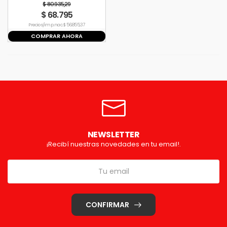
$ 80.935,29
$ 68.795
Precio s/imp. nac. $ 56.855,37
COMPRAR AHORA
NEWSLETTER
¡Recibí nuestras novedades en tu email!.
CONFIRMAR