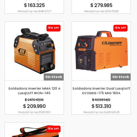
$ 163.325
$ 279.985
Precio s/imp. nac. $ 148.477,27
Precio s/imp. nac. $ 254.531,82
15% OFF
15% OFF
Sin Stock
Sin Stock
Soldadora inverter MMA 120 A
Soldadora Inverter Dual Lusqtoff
Lusqtoff IRON-140
EVOMIG-175 MIG 160A
$ 247.047,06
$ 603.894,12
$ 209.990
$ 513.310
Precio s/imp. nac. $ 190.900
Precio s/imp. nac. $ 466.645,45
15% OFF