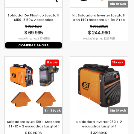
Sin Stock
Soldador De Plástico Lusqtoff
Kit Soldadora Inverter Lusqtoff
Sl50-8 50w Accesorios
Iron 140+mascara St-1x+2 Esc
$ 82.347,06
$ 288.223,53
$ 69.995
$ 244.990
Precio s/imp. nac. $ 63.631,82
Precio s/imp. nac. $ 222.718,18
COMPRAR AHORA
15% OFF
15% OFF
Sin Stock
Sin Stock
Soldadora IRON 100 + Mascara
Soldadora inverter 250 + 2
ST-1X + 2 escuadras Lusqtoff
escuadras Lusqtoff
MEGAIRON250
$ 192.147,06
$ 329.394,12