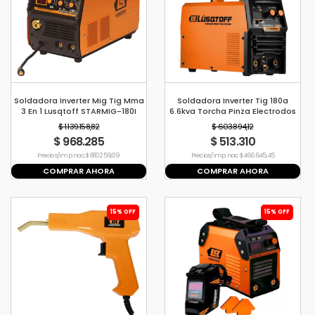
Soldadora Inverter Mig Tig Mma
Soldadora Inverter Tig 180a
3 En 1 Lusqtoff STARMIG-180I
6.6kva Torcha Pinza Electrodos
180a
Lusqtoff PROTIG180-8
$ 1.139.158,82
$ 603.894,12
$ 968.285
$ 513.310
Precio s/imp. nac. $ 880.259,09
Precio s/imp. nac. $ 466.645,45
COMPRAR AHORA
COMPRAR AHORA
15% OFF
15% OFF