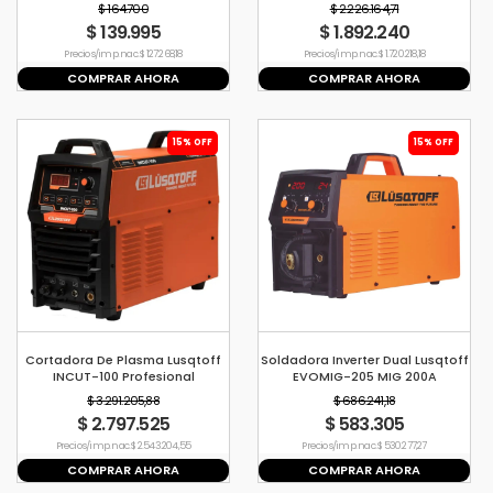
$ 164.700
$ 2.226.164,71
$ 139.995
$ 1.892.240
Precio s/imp. nac. $ 127.268,18
Precio s/imp. nac. $ 1.720.218,18
COMPRAR AHORA
COMPRAR AHORA
15% OFF
15% OFF
Cortadora De Plasma Lusqtoff
Soldadora Inverter Dual Lusqtoff
INCUT-100 Profesional
EVOMIG-205 MIG 200A
$ 3.291.205,88
$ 686.241,18
$ 2.797.525
$ 583.305
Precio s/imp. nac. $ 2.543.204,55
Precio s/imp. nac. $ 530.277,27
COMPRAR AHORA
COMPRAR AHORA