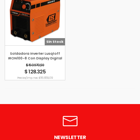
Sin Stock
Soldadora Inverter Lusqtoff
IRON100-8 Con Display Digital
105 Amp
$ 150.970,59
$ 128.325
Precio s/imp. nac. $ 116.659,09
NEWSLETTER