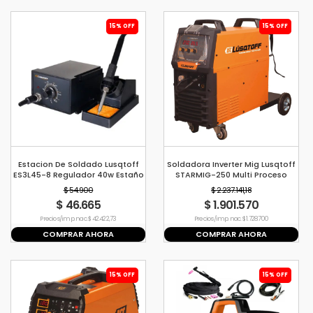
15% OFF
15% OFF
Estacion De Soldado Lusqtoff
Soldadora Inverter Mig Lusqtoff
ES3L45-8 Regulador 40w Estaño
STARMIG-250 Multi Proceso
Fina Cautín
$ 54.900
$ 2.237.141,18
$ 46.665
$ 1.901.570
Precio s/imp. nac. $ 42.422,73
Precio s/imp. nac. $ 1.728.700
COMPRAR AHORA
COMPRAR AHORA
15% OFF
15% OFF