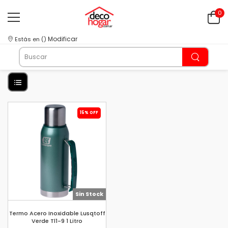
0
Modificar
Estás en
(
)
15% OFF
Sin Stock
Termo Acero Inoxidable Lusqtoff
Verde Tl1-9 1 Litro