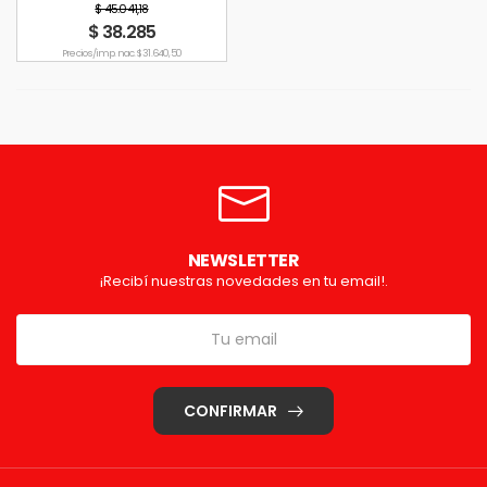
$ 45.041,18
$ 38.285
Precio s/imp. nac. $ 31.640,50
NEWSLETTER
¡Recibí nuestras novedades en tu email!.
CONFIRMAR