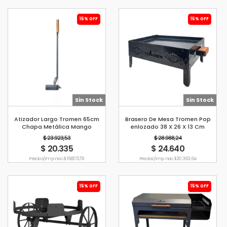
15% OFF
15% OFF
Sin Stock
Sin Stock
Atizador Largo Tromen 65cm
Brasero De Mesa Tromen Pop
Chapa Metálica Mango
enlozado 38 X 26 X 13 Cm
Ergonómico
$ 23.923,53
$ 28.988,24
$ 20.335
$ 24.640
Precio s/imp. nac. $ 16.805,79
Precio s/imp. nac. $ 20.363,64
15% OFF
15% OFF