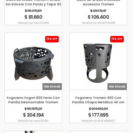
Sin Enlozar Con Patas y Tapa 42
accesorio Tromen
cm
$ 96.070,59
$ 125.176,47
$ 81.660
$ 106.400
Precio s/imp. nac. $ 67.487,6
Precio s/imp. nac. $ 87.933,88
15% OFF
15% OFF
Sin Stock
Sin Stock
Fogonero Fogon 600 Fenix Con
Fogonero Tromen 400 Con
Parrilla Desmontable Tromen
Parrilla Chapa Metálica 40 cm
$ 357.875,29
$ 209.052,94
$ 304.194
$ 177.695
Precio s/imp. nac. $ 251.400
Precio s/imp. nac. $ 146.855,37