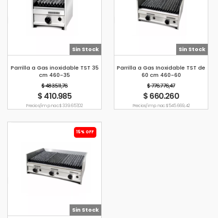
Sin Stock
Sin Stock
Parrilla a Gas inoxidable TST 35
Parrilla a Gas Inoxidable TST de
cm 460-35
60 cm 460-60
$ 483.511,76
$ 776.776,47
$ 410.985
$ 660.260
Precio s/imp. nac. $ 339.657,02
Precio s/imp. nac. $ 545.669,42
15% OFF
Sin Stock