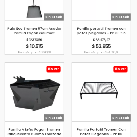
Sin Stock
Sin Stock
Pala Eco Tromen 67cm Asador
Parrilla portatil Tromen con
Parrilla Fogón Gourmet
patas plegables - PP 80 Sin
Enlozar
$ 12.370,59
$ 63.476,47
$ 10.515
$ 53.955
Precio s/imp. nac. $ 8690,08
Precio s/imp. nac. $ 44.590,91
15% OFF
15% OFF
Sin Stock
Sin Stock
Parrilla A Leña Fogon Tromen
Parrilla Portatil Tromen Con
Cinquecento Duomo Enlozado
Patas Plegables - PP 80