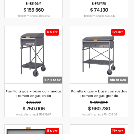
Enlozada
$ 183.129,41
$ 87.211,76
$ 155.660
$ 74.130
Precio s/imp. nac. $ 128.644,63
Precio s/imp. nac. $ 61.264,46
15% OFF
15% OFF
Sin Stock
Sin Stock
Parrilla a gas + base con ruedas
Parrilla a gas + base con ruedas
Tromen Angus chica
Tromen Angus grande
$ 882.360
$ 1.130.329,41
$ 750.006
$ 960.780
Precio s/imp. nac. $ 619.839,67
Precio s/imp. nac. $ 794.033,06
15% OFF
15% OFF