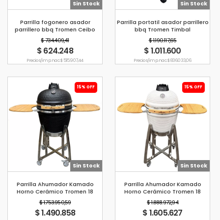
Sin Stock
Sin Stock
Parrilla fogonero asador
Parrilla portatil asador parrillero
parrillero bbq Tromen Ceibo
bbq Tromen Timbal
$ 734.409,41
$ 1.190.117,65
$ 624.248
$ 1.011.600
Precio s/imp. nac. $ 515.907,44
Precio s/imp. nac. $ 836.033,06
15% OFF
15% OFF
Sin Stock
Sin Stock
Parrilla Ahumador Kamado
Parrilla Ahumador Kamado
Horno Cerámico Tromen 18
Horno Cerámico Tromen 18
Negro Brillante
Blanco
$ 1.753.950,59
$ 1.888.972,94
$ 1.490.858
$ 1.605.627