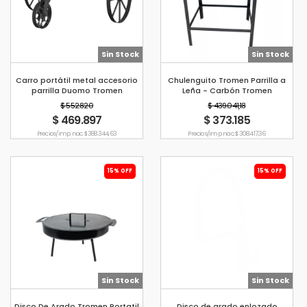
Sin Stock
Sin Stock
Carro portátil metal accesorio
Chulenguito Tromen Parrilla a
parrilla Duomo Tromen
Leña - Carbón Tromen
$ 552.820
$ 439.041,18
$ 469.897
$ 373.185
Precio s/imp. nac. $ 388.344,63
Precio s/imp. nac. $ 308.417,36
15% OFF
15% OFF
Sin Stock
Sin Stock
Disco De Arado Tromen Portatil
Disco de arado enlozado