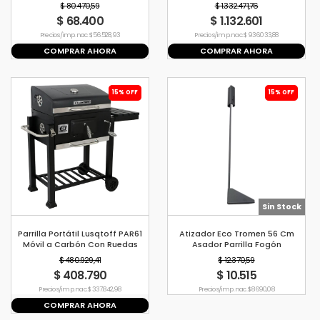
$ 80.470,59
$ 1.332.471,76
$ 68.400
$ 1.132.601
Precio s/imp. nac. $ 56.528,93
Precio s/imp. nac. $ 936.033,88
COMPRAR AHORA
COMPRAR AHORA
15% OFF
15% OFF
Sin Stock
Parrilla Portátil Lusqtoff PAR61
Atizador Eco Tromen 56 Cm
Móvil a Carbón Con Ruedas
Asador Parrilla Fogón
$ 480.929,41
$ 12.370,59
$ 408.790
$ 10.515
Precio s/imp. nac. $ 337.842,98
Precio s/imp. nac. $ 8690,08
COMPRAR AHORA