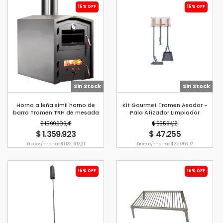
15% OFF
15% OFF
Sin Stock
Sin Stock
Horno a leña simil horno de
Kit Gourmet Tromen Asador -
barro Tromen TRH de mesada
Pala Atizador Limpiador
$ 1.599.909,41
$ 55.594,12
$ 1.359.923
$ 47.255
Precio s/imp. nac. $ 1.123.903,31
Precio s/imp. nac. $ 39.053,72
15% OFF
15% OFF