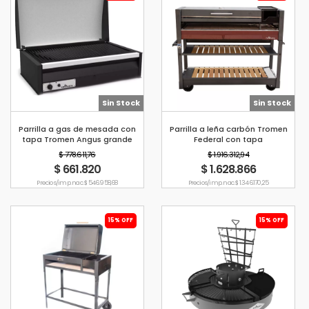
Sin Stock
Sin Stock
Parrilla a gas de mesada con
Parrilla a leña carbón Tromen
tapa Tromen Angus grande
Federal con tapa
$ 778.611,76
$ 1.916.312,94
$ 661.820
$ 1.628.866
Precio s/imp. nac. $ 546.958,68
Precio s/imp. nac. $ 1.346.170,25
15% OFF
15% OFF