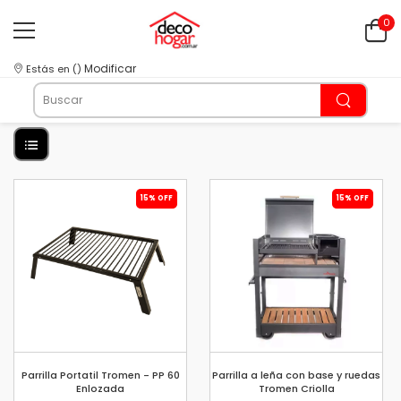
0
Modificar
Estás en
(
)
15% OFF
15% OFF
Parrilla Portatil Tromen - PP 60
Parrilla a leña con base y ruedas
Enlozada
Tromen Criolla