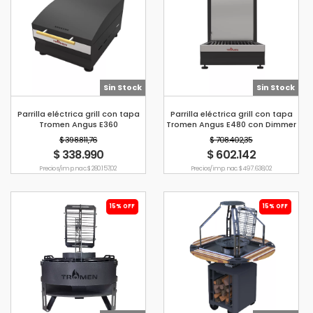
Sin Stock
Sin Stock
Parrilla eléctrica grill con tapa
Parrilla eléctrica grill con tapa
Tromen Angus E360
Tromen Angus E480 con Dimmer
$ 398.811,76
$ 708.402,35
$ 338.990
$ 602.142
Precio s/imp. nac. $ 280.157,02
Precio s/imp. nac. $ 497.638,02
15% OFF
15% OFF