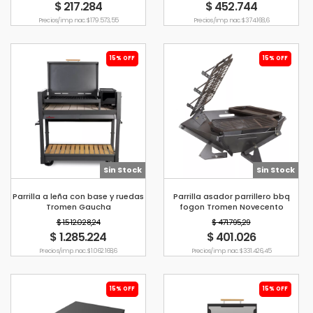
$ 217.284
$ 452.744
Precio s/imp. nac. $ 179.573,55
Precio s/imp. nac. $ 374.168,6
15% OFF
15% OFF
Sin Stock
Sin Stock
Parrilla a leña con base y ruedas
Parrilla asador parrillero bbq
Tromen Gaucha
fogon Tromen Novecento
$ 1.512.028,24
$ 471.795,29
$ 1.285.224
$ 401.026
Precio s/imp. nac. $ 1.062.168,6
Precio s/imp. nac. $ 331.426,45
15% OFF
15% OFF