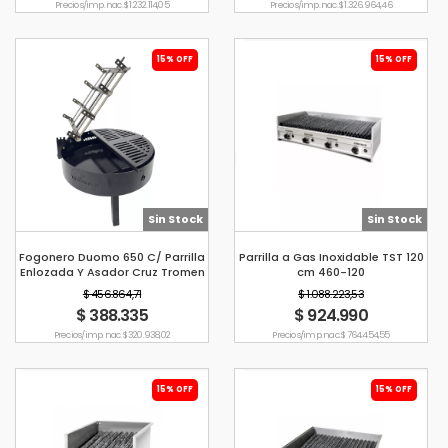
Precio s/imp. nac. $ 1.232.114,05
Precio s/imp. nac. $ 1.326.964,46
15% OFF
15% OFF
Sin Stock
Sin Stock
Fogonero Duomo 650 C/ Parrilla
Parrilla a Gas Inoxidable TST 120
Enlozada Y Asador Cruz Tromen
cm 460-120
Negro
$ 456.864,71
$ 1.088.223,53
$ 388.335
$ 924.990
Precio s/imp. nac. $ 320.938,02
Precio s/imp. nac. $ 764.454,55
15% OFF
15% OFF