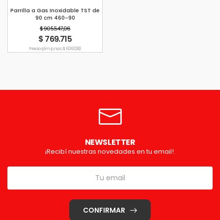
Parrilla a Gas Inoxidable TST de
90 cm 460-90
$ 905.547,06
$ 769.715
Precio s/imp. nac. $ 636.128,1
NEWSLETTER
¡Recibí nuestras novedades en tu email!.
CONFIRMAR