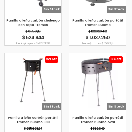
Sin Stock
Sin Stock
Parrilla a leña carbón chulengo
Parrilla a leña carbón portátil
con tapa Tromen
Tromen Duomo
$ 617.581,18
$ 1.220.294,12
$ 524.944
$ 1.037.250
Precio s/imp. nac. $ 433.838,02
Precio s/imp. nac. $ 857.231,4
15% OFF
15% OFF
Sin Stock
Sin Stock
Parrilla a leña carbón portátil
Parrilla a leña carbón portátil
Tromen Duomo 380
Tromen Duomo oval
$ 255.628,24
$ 532.640