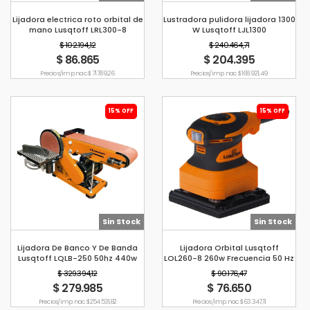
Lijadora electrica roto orbital de
Lustradora pulidora lijadora 1300
mano Lusqtoff LRL300-8
W Lusqtoff LJL1300
$ 102.194,12
$ 240.464,71
$ 86.865
$ 204.395
Precio s/imp. nac. $ 71.789,26
Precio s/imp. nac. $ 168.921,49
15% OFF
15% OFF
Sin Stock
Sin Stock
Lijadora De Banco Y De Banda
Lijadora Orbital Lusqtoff
Lusqtoff LQLB-250 50hz 440w
LOL260-8 260w Frecuencia 50 Hz
$ 329.394,12
$ 90.176,47
$ 279.985
$ 76.650
Precio s/imp. nac. $ 254.531,82
Precio s/imp. nac. $ 63.347,11