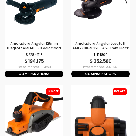
Amoladora Angular 125mm
Amoladora Angular Lusqtoff
Lusqtoff AML1400-9 Velocidad
AML2200-9 2200w 230mm Black
Variable
Series
$ 228.441,18
$ 414.800
$ 194.175
$ 352.580
Precio s/imp. nac. $ 160.475,21
Precio s/imp. nac. $ 291.388,43
COMPRAR AHORA
COMPRAR AHORA
15% OFF
15% OFF