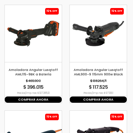
15% OFF
15% OFF
Amoladora Angular Lusqtoff
Amoladora Angular Lusqtoff
AML115-9BK a Batería
AML900-9 115mm 900w Black
Inalámbrica Brushless 2 baterías
Series
$ 465.900
$ 138.264,71
Cargador Black Series
$ 396.015
$ 117.525
Precio s/imp. nac. $ 327.285,12
Precio s/imp. nac. $ 97.128,1
COMPRAR AHORA
COMPRAR AHORA
15% OFF
15% OFF