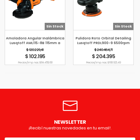
Sin Stock
Sin Stock
Amoladora Angular Inalámbrica
Pulidora Roto Orbital Detailing
Lusqtoff AML115-8B 115mm a
Lusqtoff PRDL900-9 6500rpm
Batería Brushless
900W 5 Black Series
$ 120.229,41
$ 240.464,71
$ 102.195
$ 204.395
Precio s/imp. nac. $ 84.458,68
Precio s/imp. nac. $ 168.921,49
NEWSLETTER
¡Recibí nuestras novedades en tu email!.