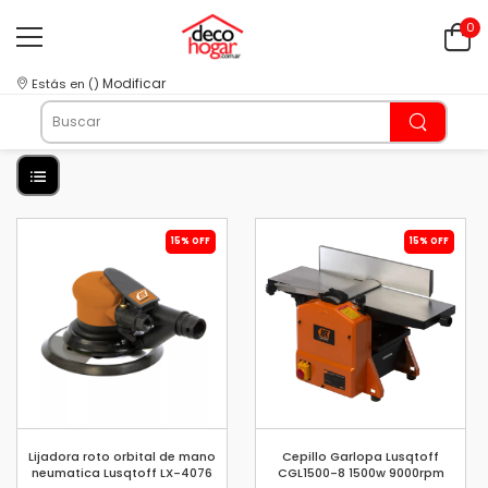
0
Modificar
Estás en
(
)
15% OFF
15% OFF
Lijadora roto orbital de mano
Cepillo Garlopa Lusqtoff
neumatica Lusqtoff LX-4076
CGL1500-8 1500w 9000rpm