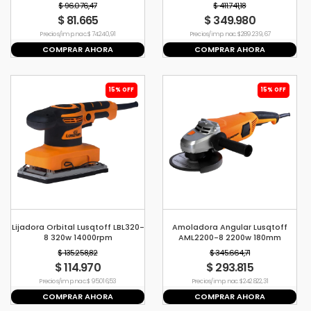
204mm
$ 96.076,47
$ 411.741,18
$ 81.665
$ 349.980
Precio s/imp. nac. $ 74.240,91
Precio s/imp. nac. $ 289.239,67
COMPRAR AHORA
COMPRAR AHORA
15% OFF
15% OFF
Lijadora Orbital Lusqtoff LBL320-
Amoladora Angular Lusqtoff
8 320w 14000rpm
AML2200-8 2200w 180mm
8500rpm
$ 135.258,82
$ 345.664,71
$ 114.970
$ 293.815
Precio s/imp. nac. $ 95.016,53
Precio s/imp. nac. $ 242.822,31
COMPRAR AHORA
COMPRAR AHORA