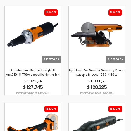
15% OFF
15% OFF
Sin Stock
Sin Stock
Amoladora Recta Lusqtoff
Lijadora De Banda Banco y Disco
ARL710-8 710w Boquilla 6mm 1/4
Lusqtoff LQC-250 440W
Pulg
$ 150.288,24
$ 150.970,59
$ 127.745
$ 128.325
Precio s/imp. nac. $ 105.574,38
Precio s/imp. nac. $ 116.659,09
15% OFF
15% OFF