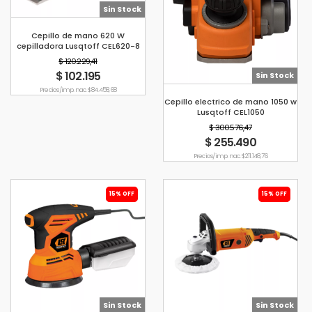
Sin Stock
Cepillo de mano 620 W
cepilladora Lusqtoff CEL620-8
$ 120.229,41
$ 102.195
Sin Stock
Precio s/imp. nac. $ 84.458,68
Cepillo electrico de mano 1050 w
Lusqtoff CEL1050
$ 300.576,47
$ 255.490
Precio s/imp. nac. $ 211.148,76
15% OFF
15% OFF
Sin Stock
Sin Stock