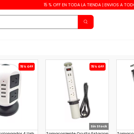
15 % OFF EN TODA LA TIENDA | ENVIOS A TODO EL
15% OFF
15% OFF
Sin Stock
Prolongador 4 Usb
Tomacorriente Oculto Estacion
Tomacor