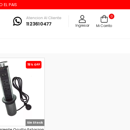
 PAIS
0
Atencion Al Cliente
11 2361 0477
Ingresar
Mi Carrito
15% OFF
Sin Stock
riente Oculto Estacion