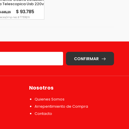
a Telescopica Usb 220v
Negro
$ 93.785
10.335,29
recio s/imp. nac. $ 77.508,26
CONFIRMAR
Nosotros
Quienes Somos
Arrepentimiento de Compra
Contacto