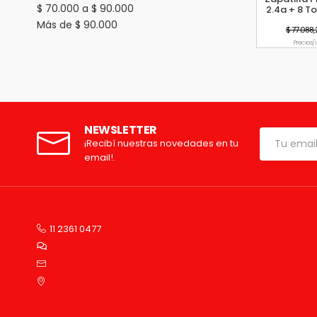
$ 70.000 a $ 90.000
2.4a + 8 T
Más de $ 90.000
$ 77.088,
Precio s/
NEWSLETTER
¡Recibí nuestras novedades en tu
email!.
11 2361 0477