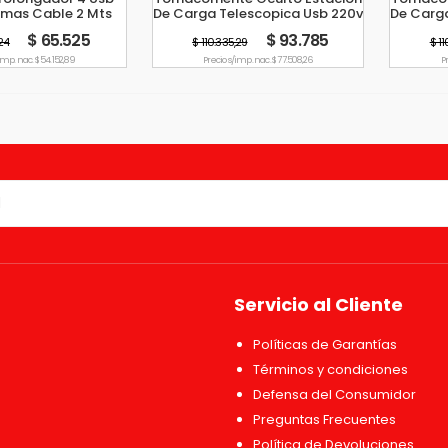
omas Cable 2 Mts
De Carga Telescopica Usb 220v
De Carg
Tbcin
Blanco
$ 65.525
$ 93.785
24
$ 110.335,29
$ 1
imp. nac. $ 54.152,89
Precio s/imp. nac. $ 77.508,26
P
Servicio al Cliente
Políticas de Garantías
Términos y condiciones
Defensa del Consumidor
Preguntas Frecuentes
Política de Devoluciones