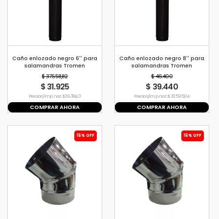
Caño enlozado negro 6'' para
Caño enlozado negro 8'' para
salamandras Tromen
salamandras Tromen
$ 37.558,82
$ 46.400
$ 31.925
$ 39.440
Precio s/imp. nac. $ 26.384,3
Precio s/imp. nac. $ 32.595,04
COMPRAR AHORA
COMPRAR AHORA
15% OFF
15% OFF