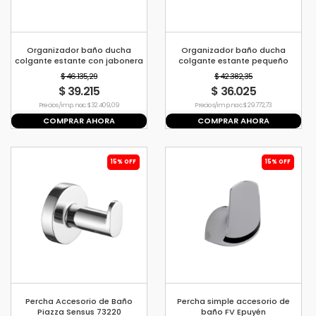
Organizador baño ducha
Organizador baño ducha
colgante estante con jabonera
colgante estante pequeño
Piazza
Piazza
$ 46.135,29
$ 42.382,35
$ 39.215
$ 36.025
Precio s/imp. nac. $ 32.409,09
Precio s/imp. nac. $ 29.772,73
COMPRAR AHORA
COMPRAR AHORA
15% OFF
15% OFF
Percha Accesorio de Baño
Percha simple accesorio de
Piazza Sensus 73220
baño FV Epuyén