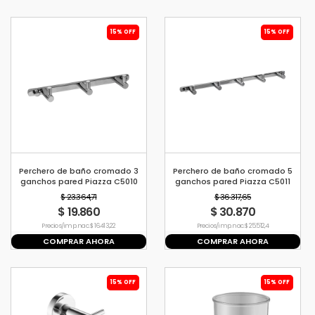
15% OFF
15% OFF
Perchero de baño cromado 3
Perchero de baño cromado 5
ganchos pared Piazza C5010
ganchos pared Piazza C5011
$ 23.364,71
$ 36.317,65
$ 19.860
$ 30.870
Precio s/imp. nac. $ 16.413,22
Precio s/imp. nac. $ 25.512,4
COMPRAR AHORA
COMPRAR AHORA
15% OFF
15% OFF