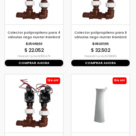
Colector polipropileno para 4
Colector polipropileno para 6
válvulas riego Hunter Rainbird
válvulas riego Hunter Rainbird
$ 25.943,53
$ 38.237,65
$ 22.052
$ 32.502
Precio s/imp. nac. $ 18.224,79
Precio s/imp. nac. $ 26.861,16
COMPRAR AHORA
COMPRAR AHORA
15% OFF
15% OFF