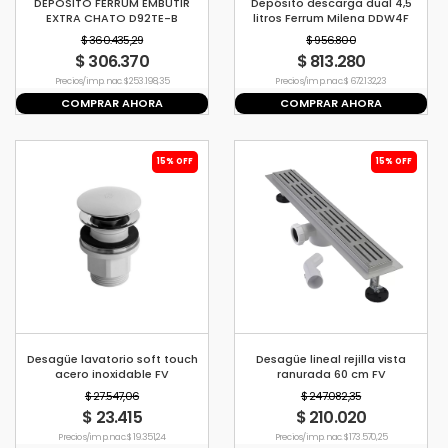
DEPOSITO FERRUM EMBUTIR
Depósito descarga dual 4,5
EXTRA CHATO D92TE-B
litros Ferrum Milena DDW4F
$ 360.435,29
$ 956.800
$ 306.370
$ 813.280
Precio s/imp. nac. $ 253.198,35
Precio s/imp. nac. $ 672.132,23
COMPRAR AHORA
COMPRAR AHORA
15% OFF
15% OFF
Desagüe lavatorio soft touch
Desagüe lineal rejilla vista
acero inoxidable FV
ranurada 60 cm FV
$ 27.547,06
$ 247.082,35
$ 23.415
$ 210.020
Precio s/imp. nac. $ 19.351,24
Precio s/imp. nac. $ 173.570,25