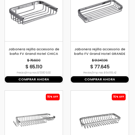
Jabonera rejilla accesorio de
Jabonera rejilla accesorio de
baño FV Grand Hotel CHICA
baño FV Grand Hotel GRANDE
$ 76.600
$ 91.347,06
$ 65.110
$ 77.645
Precio s/imp. nac. $ 53.809,92
Precio s/imp. nac. $ 64.169,42
COMPRAR AHORA
COMPRAR AHORA
15% OFF
15% OFF