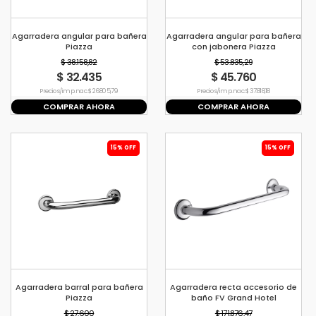
Agarradera angular para bañera
Agarradera angular para bañera
Piazza
con jabonera Piazza
$ 38.158,82
$ 53.835,29
$ 32.435
$ 45.760
Precio s/imp. nac. $ 26.805,79
Precio s/imp. nac. $ 37.818,18
COMPRAR AHORA
COMPRAR AHORA
15% OFF
15% OFF
Agarradera barral para bañera
Agarradera recta accesorio de
Piazza
baño FV Grand Hotel
$ 27.600
$ 171.876,47