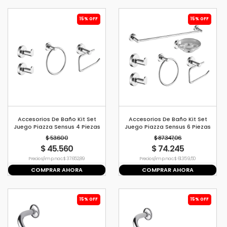
15% OFF
15% OFF
Accesorios De Baño Kit Set
Accesorios De Baño Kit Set
Juego Piazza Sensus 4 Piezas
Juego Piazza Sensus 6 Piezas
$ 53.600
$ 87.347,06
$ 45.560
$ 74.245
Precio s/imp. nac. $ 37.652,89
Precio s/imp. nac. $ 61.359,50
COMPRAR AHORA
COMPRAR AHORA
15% OFF
15% OFF