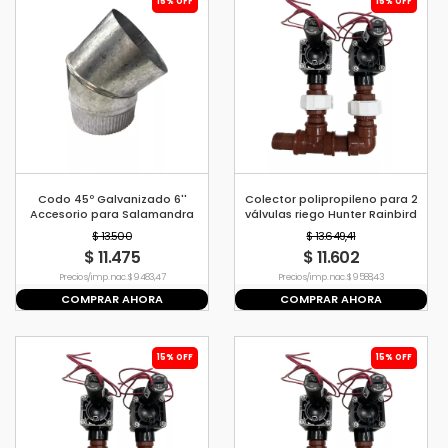
15% OFF
15% OFF
Codo 45º Galvanizado 6''
Colector polipropileno para 2
Accesorio para Salamandra
válvulas riego Hunter Rainbird
Tromen
$ 13.500
$ 13.649,41
$ 11.475
$ 11.602
Precio s/imp. nac. $ 9483,47
Precio s/imp. nac. $ 9588,43
COMPRAR AHORA
COMPRAR AHORA
15% OFF
15% OFF