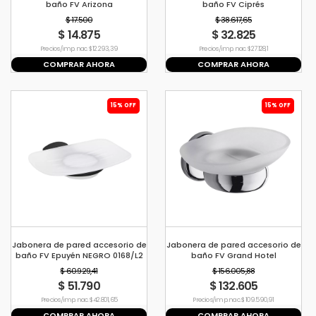
baño FV Arizona
baño FV Ciprés
$ 17.500
$ 38.617,65
$ 14.875
$ 32.825
Precio s/imp. nac. $ 12.293,39
Precio s/imp. nac. $ 27.128,1
COMPRAR AHORA
COMPRAR AHORA
15% OFF
15% OFF
Jabonera de pared accesorio de
Jabonera de pared accesorio de
baño FV Epuyén NEGRO 0168/L2
baño FV Grand Hotel
$ 60.929,41
$ 156.005,88
$ 51.790
$ 132.605
Precio s/imp. nac. $ 42.801,65
Precio s/imp. nac. $ 109.590,91
COMPRAR AHORA
COMPRAR AHORA