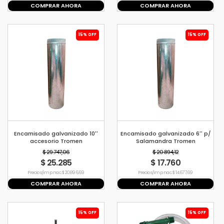
COMPRAR AHORA
COMPRAR AHORA
15% OFF
15% OFF
Encamisado galvanizado 10''
Encamisado galvanizado 6'' p/
accesorio Tromen
Salamandra Tromen
$ 29.747,06
$ 20.894,12
$ 25.285
$ 17.760
Precio s/imp. nac. $ 20.896,69
Precio s/imp. nac. $ 14.677,69
COMPRAR AHORA
COMPRAR AHORA
15% OFF
15% OFF