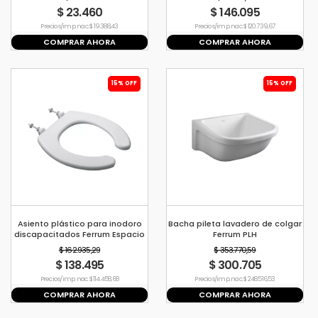
$ 23.460
$ 146.095
Precio s/imp. nac. $ 19.388,43
Precio s/imp. nac. $ 120.739,67
COMPRAR AHORA
COMPRAR AHORA
15% OFF
15% OFF
Asiento plástico para inodoro
Bacha pileta lavadero de colgar
discapacitados Ferrum Espacio
Ferrum PLH
$ 162.935,29
$ 353.770,59
$ 138.495
$ 300.705
Precio s/imp. nac. $ 114.458,68
Precio s/imp. nac. $ 248.516,53
COMPRAR AHORA
COMPRAR AHORA