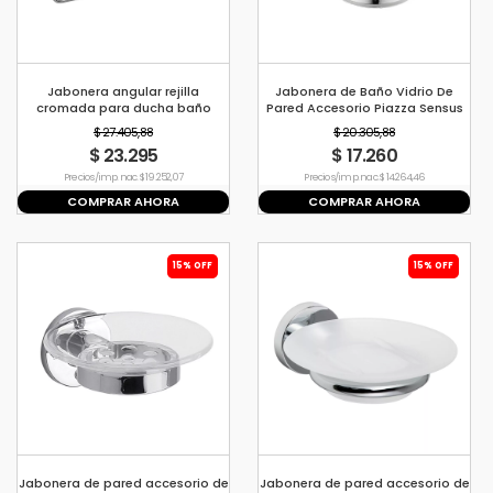
Jabonera angular rejilla
Jabonera de Baño Vidrio De
cromada para ducha baño
Pared Accesorio Piazza Sensus
Piazza
73224
$ 27.405,88
$ 20.305,88
$ 23.295
$ 17.260
Precio s/imp. nac. $ 19.252,07
Precio s/imp. nac. $ 14.264,46
COMPRAR AHORA
COMPRAR AHORA
15% OFF
15% OFF
Jabonera de pared accesorio de
Jabonera de pared accesorio de