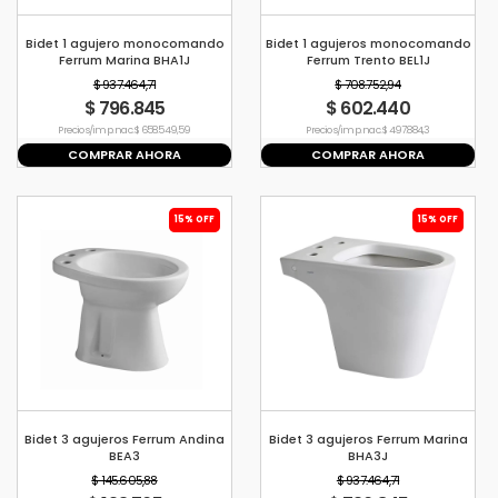
Bidet 1 agujero monocomando
Bidet 1 agujeros monocomando
Ferrum Marina BHA1J
Ferrum Trento BEL1J
$ 937.464,71
$ 708.752,94
$ 796.845
$ 602.440
Precio s/imp. nac. $ 658.549,59
Precio s/imp. nac. $ 497.884,3
COMPRAR AHORA
COMPRAR AHORA
15% OFF
15% OFF
Bidet 3 agujeros Ferrum Andina
Bidet 3 agujeros Ferrum Marina
BEA3
BHA3J
$ 145.605,88
$ 937.464,71