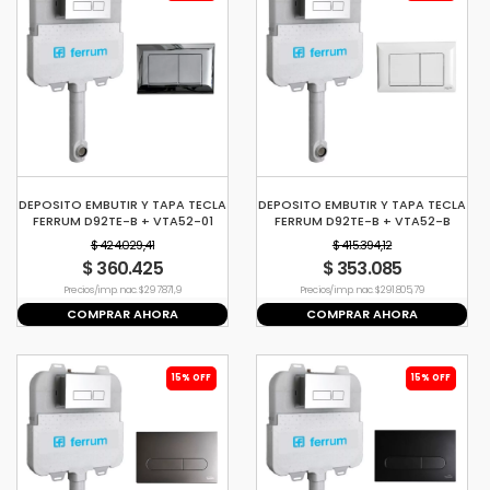
DEPOSITO EMBUTIR Y TAPA TECLA
DEPOSITO EMBUTIR Y TAPA TECLA
FERRUM D92TE-B + VTA52-01
FERRUM D92TE-B + VTA52-B
$ 424.029,41
$ 415.394,12
$ 360.425
$ 353.085
Precio s/imp. nac. $ 297.871,9
Precio s/imp. nac. $ 291.805,79
COMPRAR AHORA
COMPRAR AHORA
15% OFF
15% OFF