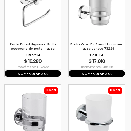
Porta Papel Higienico Rollo
Porta Vaso De Pared Accesorio
accesorio de Baño Piazza
Piazza Sensus 73226
Sensus 73223
$ 19.152,94
$ 20.011,76
$ 16.280
$ 17.010
Precio s/imp. nac. $ 13.454,55
Precio s/imp. nac. $ 14.057,85
COMPRAR AHORA
COMPRAR AHORA
15% OFF
15% OFF