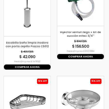
Inyector venturi riego + kit de
succión Irritec 3/4''
$ 184.117,65
Escobilla baño limpia inodoro
$ 156.500
con porta cepillo Piazza C5012
$ 49.517,65
Precio s/imp. nac. $ 129.338,84
$ 42.090
COMPRAR AHORA
Precio s/imp. nac. $ 34.785,12
COMPRAR AHORA
15% OFF
15% OFF