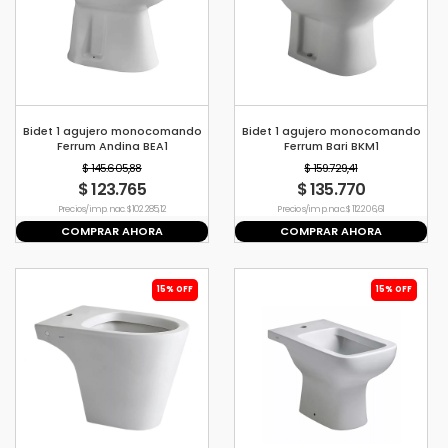
Bidet 1 agujero monocomando
Bidet 1 agujero monocomando
Ferrum Andina BEA1
Ferrum Bari BKM1
$ 145.605,88
$ 159.729,41
$ 123.765
$ 135.770
Precio s/imp. nac. $ 102.285,12
Precio s/imp. nac. $ 112.206,61
COMPRAR AHORA
COMPRAR AHORA
15% OFF
15% OFF