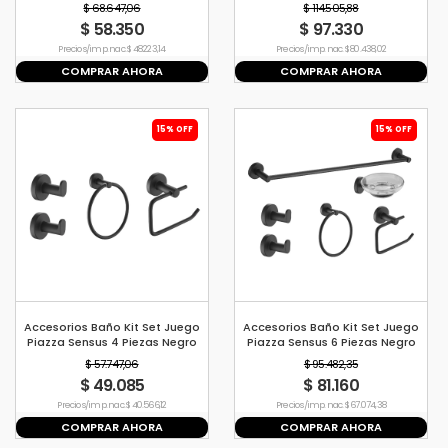
Inox
Inox
$ 68.647,06
$ 114.505,88
$ 58.350
$ 97.330
Precio s/imp. nac. $ 48.223,14
Precio s/imp. nac. $ 80.438,02
COMPRAR AHORA
COMPRAR AHORA
15% OFF
15% OFF
Accesorios Baño Kit Set Juego
Accesorios Baño Kit Set Juego
Piazza Sensus 4 Piezas Negro
Piazza Sensus 6 Piezas Negro
$ 57.747,06
$ 95.482,35
$ 49.085
$ 81.160
Precio s/imp. nac. $ 40.566,12
Precio s/imp. nac. $ 67.074,38
COMPRAR AHORA
COMPRAR AHORA