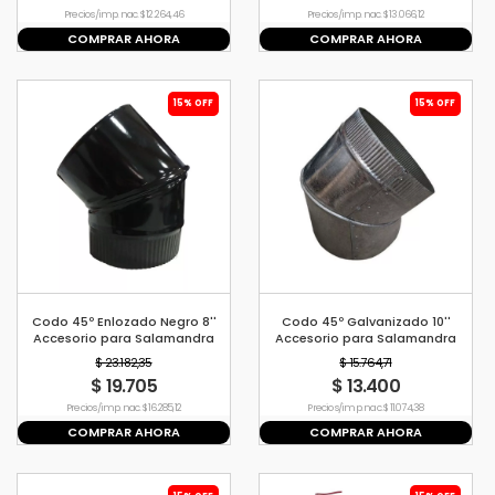
Precio s/imp. nac. $ 12.264,46
Precio s/imp. nac. $ 13.066,12
COMPRAR AHORA
COMPRAR AHORA
15% OFF
15% OFF
Codo 45º Enlozado Negro 8''
Codo 45º Galvanizado 10''
Accesorio para Salamandra
Accesorio para Salamandra
Tromen
Tromen
$ 23.182,35
$ 15.764,71
$ 19.705
$ 13.400
Precio s/imp. nac. $ 16.285,12
Precio s/imp. nac. $ 11.074,38
COMPRAR AHORA
COMPRAR AHORA