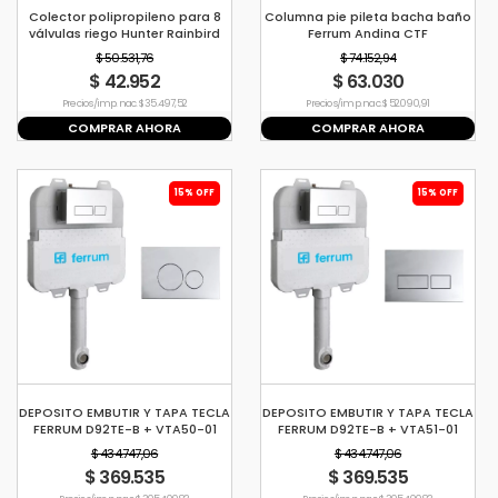
Colector polipropileno para 8
Columna pie pileta bacha baño
válvulas riego Hunter Rainbird
Ferrum Andina CTF
$ 50.531,76
$ 74.152,94
$ 42.952
$ 63.030
Precio s/imp. nac. $ 35.497,52
Precio s/imp. nac. $ 52.090,91
COMPRAR AHORA
COMPRAR AHORA
15% OFF
15% OFF
DEPOSITO EMBUTIR Y TAPA TECLA
DEPOSITO EMBUTIR Y TAPA TECLA
FERRUM D92TE-B + VTA50-01
FERRUM D92TE-B + VTA51-01
$ 434.747,06
$ 434.747,06
$ 369.535
$ 369.535