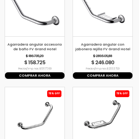
Agarradera angular accesorio
Agarradera angular con
de baño FV Grand Hotel
jabonera rejilla FV Grand Hotel
$ 186.735,29
$ 289.505,88
$ 158.725
$ 246.080
Precio s/imp. nac. $ 131.177,69
Precio s/imp. nac. $ 203.371,9
COMPRAR AHORA
COMPRAR AHORA
15% OFF
15% OFF