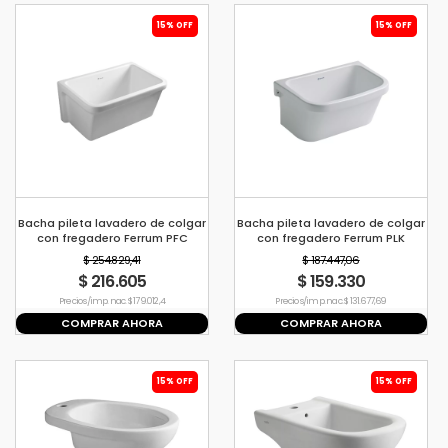
15% OFF
15% OFF
Bacha pileta lavadero de colgar
Bacha pileta lavadero de colgar
con fregadero Ferrum PFC
con fregadero Ferrum PLK
$ 254.829,41
$ 187.447,06
$ 216.605
$ 159.330
Precio s/imp. nac. $ 179.012,4
Precio s/imp. nac. $ 131.677,69
COMPRAR AHORA
COMPRAR AHORA
15% OFF
15% OFF