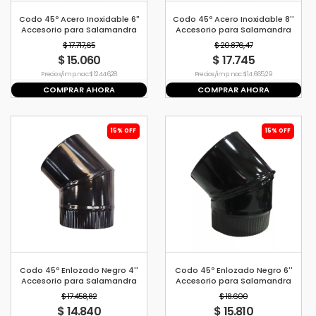
Codo 45º Acero Inoxidable 6"
Codo 45º Acero Inoxidable 8''
Accesorio para Salamandra
Accesorio para Salamandra
Tromen
Tromen
$ 17.717,65
$ 20.876,47
$ 15.060
$ 17.745
Precio s/imp. nac. $ 12.446,28
Precio s/imp. nac. $ 14.665,29
COMPRAR AHORA
COMPRAR AHORA
15% OFF
15% OFF
Codo 45º Enlozado Negro 4''
Codo 45º Enlozado Negro 6''
Accesorio para Salamandra
Accesorio para Salamandra
Tromen
Tromen
$ 17.458,82
$ 18.600
$ 14.840
$ 15.810