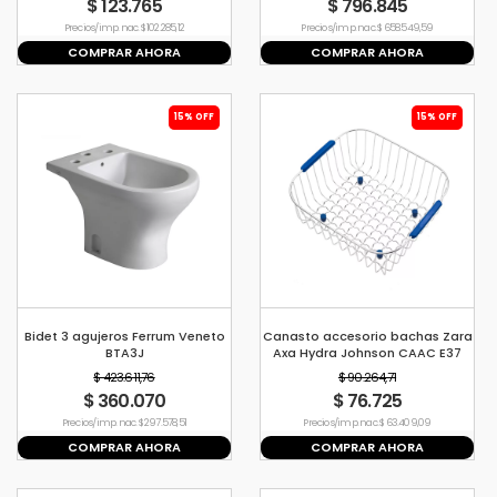
$ 123.765
$ 796.845
Precio s/imp. nac. $ 102.285,12
Precio s/imp. nac. $ 658.549,59
COMPRAR AHORA
COMPRAR AHORA
15% OFF
15% OFF
Bidet 3 agujeros Ferrum Veneto
Canasto accesorio bachas Zara
BTA3J
Axa Hydra Johnson CAAC E37
$ 423.611,76
$ 90.264,71
$ 360.070
$ 76.725
Precio s/imp. nac. $ 297.578,51
Precio s/imp. nac. $ 63.409,09
COMPRAR AHORA
COMPRAR AHORA