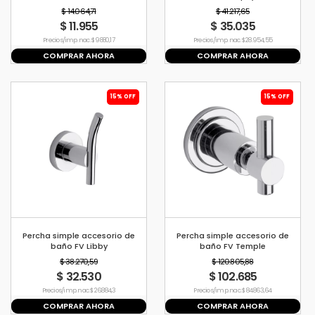
$ 14.064,71
$ 41.217,65
$ 11.955
$ 35.035
Precio s/imp. nac. $ 9880,17
Precio s/imp. nac. $ 28.954,55
COMPRAR AHORA
COMPRAR AHORA
15% OFF
15% OFF
Percha simple accesorio de
Percha simple accesorio de
baño FV Libby
baño FV Temple
$ 38.270,59
$ 120.805,88
$ 32.530
$ 102.685
Precio s/imp. nac. $ 26.884,3
Precio s/imp. nac. $ 84.863,64
COMPRAR AHORA
COMPRAR AHORA