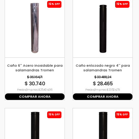
15% OFF
15% OFF
Caño 6'' Acero Inoxidable para
Caño enlozado negro 4'' para
salamandras Tromen
salamandras Tromen
$ 36.164,71
$ 33.488,24
$ 30.740
$ 28.465
Precio s/imp. nac. $ 25.404,96
Precio s/imp. nac. $ 23.524,79
COMPRAR AHORA
COMPRAR AHORA
15% OFF
15% OFF