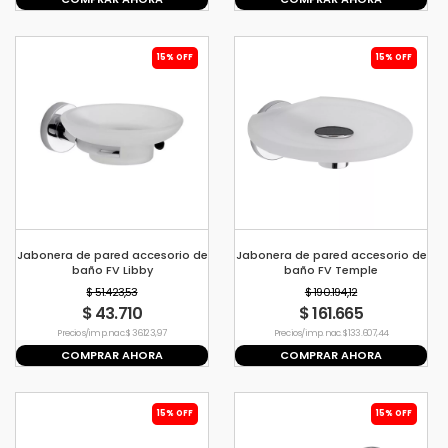
15% OFF
15% OFF
Jabonera de pared accesorio de
Jabonera de pared accesorio de
baño FV Libby
baño FV Temple
$ 51.423,53
$ 190.194,12
$ 43.710
$ 161.665
Precio s/imp. nac. $ 36.123,97
Precio s/imp. nac. $ 133.607,44
COMPRAR AHORA
COMPRAR AHORA
15% OFF
15% OFF