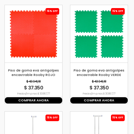
15% OFF
15% OFF
Piso de goma eva antigolpes
Piso de goma eva antigolpes
encastrable Rooby ROJO
encastrable Rooby VERDE
$ 43.941,18
$ 43.941,18
$ 37.350
$ 37.350
Precio s/imp. nac. $ 30.867,77
Precio s/imp. nac. $ 30.867,77
COMPRAR AHORA
COMPRAR AHORA
15% OFF
15% OFF