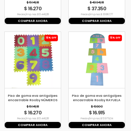
$ 19.141,18
$ 43.941,18
$ 16.270
$ 37.350
Precio s/imp. nac. $ 13.446,28
Precio s/imp. nac. $ 30.867,77
COMPRAR AHORA
COMPRAR AHORA
15% OFF
15% OFF
Piso de goma eva antigolpes
Piso de goma eva antigolpes
encastrable Rooby NÚMEROS
encastrable Rooby RAYUELA
$ 19.141,18
$ 19.900
$ 16.270
$ 16.915
Precio s/imp. nac. $ 13.446,28
Precio s/imp. nac. $ 13.979,34
COMPRAR AHORA
COMPRAR AHORA