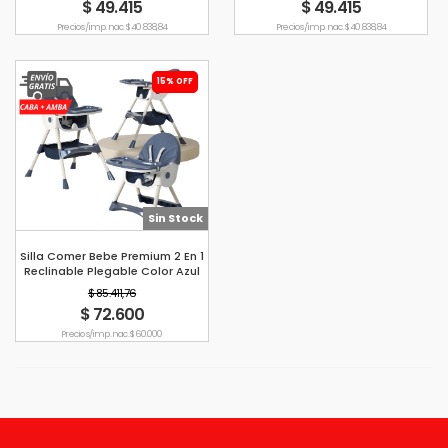
$ 49.415
$ 49.415
Precio s/imp. nac. $ 40.838,84
Precio s/imp. nac. $ 40.838,84
15% OFF
Sin Stock
Silla Comer Bebe Premium 2 En 1
Reclinable Plegable Color Azul
$ 85.411,76
$ 72.600
Precio s/imp. nac. $ 60.000