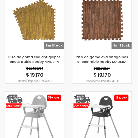
Sin Stock
Sin Stock
Piso de goma eva antigolpes
Piso de goma eva antigolpes
encastrable Rooby MADERA
encastrable Rooby MADERA
CLARA
OSCURA
$ 22.552,94
$ 22.552,94
$ 19.170
$ 19.170
Precio s/imp. nac. $ 15.842,98
Precio s/imp. nac. $ 15.842,98
15% OFF
15% OFF