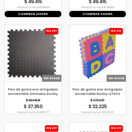
$ 49.415
$ 49.415
Precio s/imp. nac. $ 40.838,84
Precio s/imp. nac. $ 40.838,84
COMPRAR AHORA
COMPRAR AHORA
15% OFF
15% OFF
Sin Stock
Sin Stock
Piso de goma eva antigolpes
Piso de goma eva antigolpes
encastrable Gimnasio Rooby
encastrable Rooby LETRAS
NEGRO
$ 43.941,18
$ 37.911,76
$ 37.350
$ 32.225
Precio s/imp. nac. $ 30.867,77
Precio s/imp. nac. $ 26.632,23
15% OFF
15% OFF