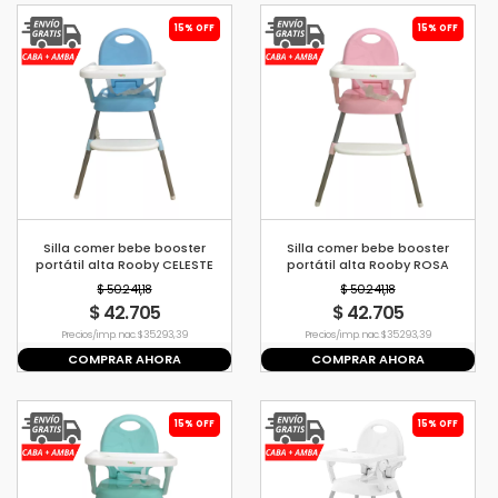
15% OFF
15% OFF
Silla comer bebe booster
Silla comer bebe booster
portátil alta Rooby CELESTE
portátil alta Rooby ROSA
$ 50.241,18
$ 50.241,18
$ 42.705
$ 42.705
Precio s/imp. nac. $ 35.293,39
Precio s/imp. nac. $ 35.293,39
COMPRAR AHORA
COMPRAR AHORA
15% OFF
15% OFF