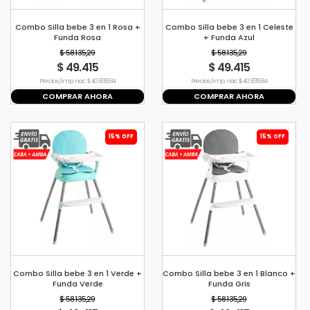
Combo Silla bebe 3 en 1 Rosa +
Combo Silla bebe 3 en 1 Celeste
Funda Rosa
+ Funda Azul
$ 58.135,29
$ 58.135,29
$ 49.415
$ 49.415
Precio s/imp. nac. $ 40.838,84
Precio s/imp. nac. $ 40.838,84
COMPRAR AHORA
COMPRAR AHORA
15% OFF
15% OFF
Combo Silla bebe 3 en 1 Verde +
Combo Silla bebe 3 en 1 Blanco +
Funda Verde
Funda Gris
$ 58.135,29
$ 58.135,29