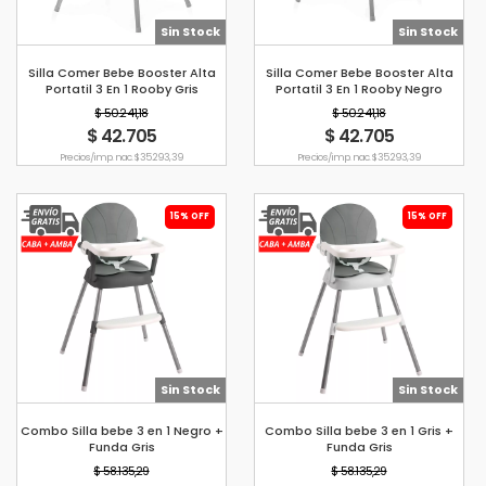
Sin Stock
Sin Stock
Silla Comer Bebe Booster Alta
Silla Comer Bebe Booster Alta
Portatil 3 En 1 Rooby Gris
Portatil 3 En 1 Rooby Negro
$ 50.241,18
$ 50.241,18
$ 42.705
$ 42.705
Precio s/imp. nac. $ 35.293,39
Precio s/imp. nac. $ 35.293,39
15% OFF
15% OFF
Sin Stock
Sin Stock
Combo Silla bebe 3 en 1 Negro +
Combo Silla bebe 3 en 1 Gris +
Funda Gris
Funda Gris
$ 58.135,29
$ 58.135,29