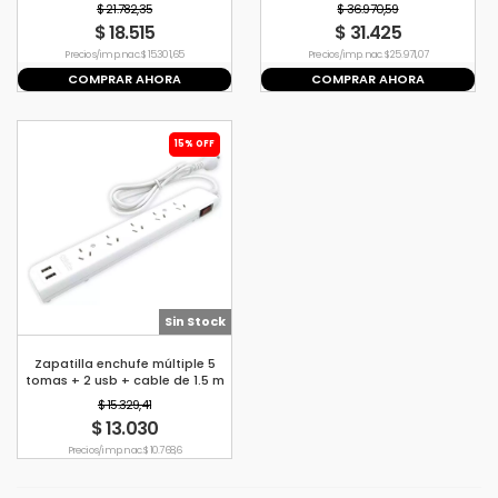
Tbcin EV-P8U2
$ 21.782,35
$ 36.970,59
$ 18.515
$ 31.425
Precio s/imp. nac. $ 15.301,65
Precio s/imp. nac. $ 25.971,07
COMPRAR AHORA
COMPRAR AHORA
15% OFF
Sin Stock
Zapatilla enchufe múltiple 5
tomas + 2 usb + cable de 1.5 m
Tbcin EV-P5U2
$ 15.329,41
$ 13.030
Precio s/imp. nac. $ 10.768,6