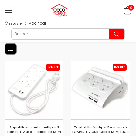
0
Modificar
Estás en
(
)
15% OFF
15% OFF
Zapatilla enchufe múltiple 8
Zaptatilla Multiple Escritorio 5
tomas + 2 usb + cable de 1,5 m
TOMAS + 2 USB Cable 1,5 M TBCin