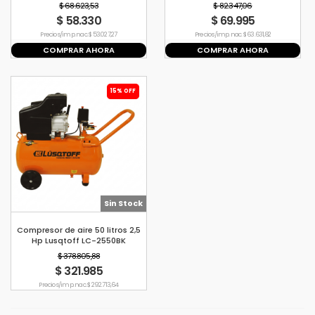
1.5hp
$ 68.623,53
$ 82.347,06
$ 58.330
$ 69.995
Precio s/imp. nac. $ 53.027,27
Precio s/imp. nac. $ 63.631,82
COMPRAR AHORA
COMPRAR AHORA
15% OFF
Sin Stock
Compresor de aire 50 litros 2,5
Hp Lusqtoff LC-2550BK
$ 378.805,88
$ 321.985
Precio s/imp. nac. $ 292.713,64